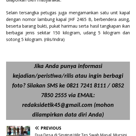
Selain tersangka petugas juga mengamankan satu unit kapal
dengan nomor lambung kapal JHF 2465 B, berbendera asing,
beserta barang bukti, pukat harimau serta hasil tangkapan ikan
berbagai jenis sekitar 150 kilogram, udang 5 kilogram dan
sotong 5 kilogram. (rilis/Indra)
Jika Anda punya informasi
kejadian/peristiwa/rilis atau ingin berbagi
foto? Silakan SMS ke 0821 7241 8111 / 0852
7850 2555 via EMAIL:
redaksidetik45@gmail.com (mohon
dilampirkan data diri Anda)
PREVIOUS
Dua Desa di Singingi Hilir Tes Swab Masal, Mursini