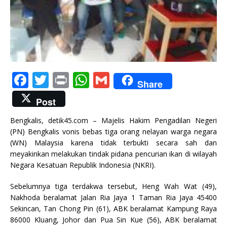
F
T
P
W
G
Share
a
w
ri
h
m
Post
c
it
n
at
ai
Bengkalis, detik45.com – Majelis Hakim Pengadilan Negeri
e
te
t
s
l
(PN) Bengkalis vonis bebas tiga orang nelayan warga negara
b
r
A
(WN) Malaysia karena tidak terbukti secara sah dan
meyakinkan melakukan tindak pidana pencurian ikan di wilayah
o
p
Negara Kesatuan Republik Indonesia (NKRI).
o
p
Sebelumnya tiga terdakwa tersebut, Heng Wah Wat (49),
k
Nakhoda beralamat Jalan Ria Jaya 1 Taman Ria Jaya 45400
Sekincan, Tan Chong Pin (61), ABK beralamat Kampung Raya
86000 Kluang, Johor dan Pua Sin Kue (56), ABK beralamat