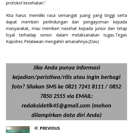
protokol kesehatan.”
Kita harus memiliki rasa semangat juang yang tinggi serta
dapat memberi perlindungan dan pengayoman kepada
masyarakat, mau memberi nasehat kepada junior dan tetap
loyal terhadap senior dalam melaksanakan tugas.Tegas
Kapolres Pelalawan mengahiri amanahnya.(Dav)
Jika Anda punya informasi
kejadian/peristiwa/rilis atau ingin berbagi
foto? Silakan SMS ke 0821 7241 8111 / 0852
7850 2555 via EMAIL:
redaksidetik45@gmail.com (mohon
dilampirkan data diri Anda)
PREVIOUS