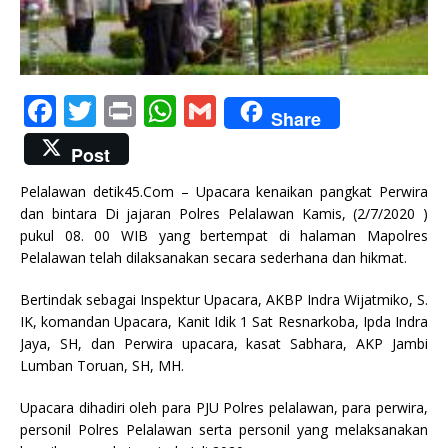
F
T
P
W
G
Share
a
w
ri
h
m
Post
c
it
n
at
ai
Pelalawan detik45.Com – Upacara kenaikan pangkat Perwira
e
te
t
s
l
dan bintara Di jajaran Polres Pelalawan Kamis, (2/7/2020 )
b
r
A
pukul 08. 00 WIB yang bertempat di halaman Mapolres
Pelalawan telah dilaksanakan secara sederhana dan hikmat.
o
p
o
p
Bertindak sebagai Inspektur Upacara, AKBP Indra Wijatmiko, S.
IK, komandan Upacara, Kanit Idik 1 Sat Resnarkoba, Ipda Indra
k
Jaya, SH, dan Perwira upacara, kasat Sabhara, AKP Jambi
Lumban Toruan, SH, MH.
Upacara dihadiri oleh para PJU Polres pelalawan, para perwira,
personil Polres Pelalawan serta personil yang melaksanakan