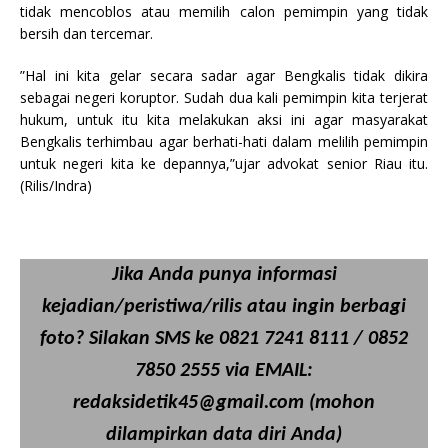
tidak mencoblos atau memilih calon pemimpin yang tidak
bersih dan tercemar.
”Hal ini kita gelar secara sadar agar Bengkalis tidak dikira
sebagai negeri koruptor. Sudah dua kali pemimpin kita terjerat
hukum, untuk itu kita melakukan aksi ini agar masyarakat
Bengkalis terhimbau agar berhati-hati dalam melilih pemimpin
untuk negeri kita ke depannya,”ujar advokat senior Riau itu.
(Rilis/Indra)
Jika Anda punya informasi
kejadian/peristiwa/rilis atau ingin berbagi
foto? Silakan SMS ke 0821 7241 8111 / 0852
7850 2555 via EMAIL:
redaksidetik45@gmail.com (mohon
dilampirkan data diri Anda)