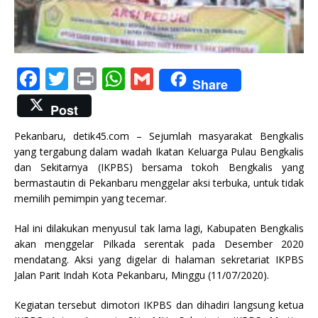
F
T
P
W
G
Share
a
w
ri
h
m
Post
c
it
n
at
ai
Pekanbaru, detik45.com – Sejumlah masyarakat Bengkalis
e
te
t
s
l
yang tergabung dalam wadah Ikatan Keluarga Pulau Bengkalis
b
r
A
dan Sekitarnya (IKPBS) bersama tokoh Bengkalis yang
bermastautin di Pekanbaru menggelar aksi terbuka, untuk tidak
o
p
memilih pemimpin yang tecemar.
o
p
Hal ini dilakukan menyusul tak lama lagi, Kabupaten Bengkalis
k
akan menggelar Pilkada serentak pada Desember 2020
mendatang. Aksi yang digelar di halaman sekretariat IKPBS
Jalan Parit Indah Kota Pekanbaru, Minggu (11/07/2020).
Kegiatan tersebut dimotori IKPBS dan dihadiri langsung ketua