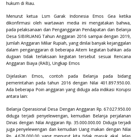
k
hukum di Riau.
Menurut ketua Lsm Garak Indonesia Emos Gea ketika
dikonfirmasi oleh wartawan media ini mengatakan bahwa,
pada pelaksanaan dan Penganggaran Pendapatan dan Belanja
Desa SIBIRUANG Tahun Anggaran 2016 sampai dengan 2019,
Jumlah Anggaran Miliar Rupiah, yang dinilai banyak kejanggalan
dalam penganggaran di beberapa Aitem kegiatan bahkan ada
dugaan tidak terlaksaan kegiatan tersebut sesuai Rencana
Anggaran Biaya (RAB), Ungkap Emos
Dijelaskan Emos, contoh pada Belanja pada bidang
pemerintahan pada tahun 2016 dengan Nilai 401.897.950.00.
Ada beberapa Poin anggaran yang diduga ada indikasi Korupsi
antara lain:
Belanja Operasional Desa Dengan Anggaran Rp. 67.027.950.00
diduga terjadi penyelewengan, kemudian Belanja perjalanan
Dinas dengan Nilai Anggaran Rp. 35.000.000.00 Diduga terjadi
juga penyelewengan dan kemudian Uang makan dengan Nilai
Rp. 4.676.000.00 yang menurut kita tidak masuk akal, Jelas