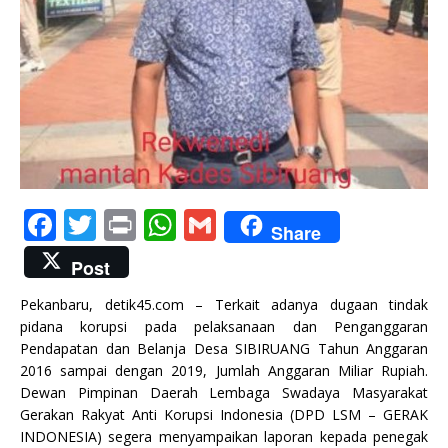
F
T
P
W
G
Share
a
w
ri
h
m
Post
c
it
n
at
ai
Pekanbaru, detik45.com – Terkait adanya dugaan tindak
e
te
t
s
l
pidana korupsi pada pelaksanaan dan Penganggaran
b
r
A
Pendapatan dan Belanja Desa SIBIRUANG Tahun Anggaran
2016 sampai dengan 2019, Jumlah Anggaran Miliar Rupiah.
o
p
Dewan Pimpinan Daerah Lembaga Swadaya Masyarakat
o
p
Gerakan Rakyat Anti Korupsi Indonesia (DPD LSM – GERAK
INDONESIA) segera menyampaikan laporan kepada penegak