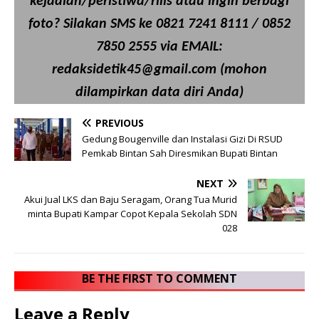
kejadian/peristiwa/rilis atau ingin berbagi
foto? Silakan SMS ke 0821 7241 8111 / 0852
7850 2555 via EMAIL:
redaksidetik45@gmail.com (mohon
dilampirkan data diri Anda)
PREVIOUS
Gedung Bougenville dan Instalasi Gizi Di RSUD
Pemkab Bintan Sah Diresmikan Bupati Bintan
NEXT
Akui Jual LKS dan Baju Seragam, Orang Tua Murid
minta Bupati Kampar Copot Kepala Sekolah SDN
028
BE THE FIRST TO COMMENT
Leave a Reply