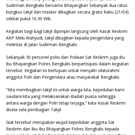
b
r
A
Sudirman Bengkalis bersama Bhayangkari Sebanyak dua ratus
bungkus takjil dan masker dibagikan secara gratis Rabu (21/04)
o
p
sekitar pukul 16.30 Wib.
o
p
Kegiatan bagi-bagi takjil dipimpin langsung oleh Kasat Reskrim
k
AKP Meki Wahyudi, takjil dibagikan kepada pengendara yang
melintas di Jalan Sudirman Bengkalis
Sebanyak 30 personel polisi dan Polwan Sat Reskrim juga ibu
ibu Bhayangkari Polres Bengkalis berpartisipasi dalam kegiatan
tersebut. Kegiatan ini bertujuan untuk menjalin silaturahmi
anggota Polri dan Pengendara atau masyarakat Bengkalis.
“Kita membagikan takjil ini untuk warga kita, kepedulian kami
saudara kita yang melaksanakan ibadah puasa sehingga
antara warga dengan Polri tetap terjaga,” kata Kasat Reskrim
disela-sela pembagian Takjil.
Giat tersebut merupakan wujud kepedulian anggota Sat
Reskrim dan Ibu-Ibu Bhayangkari Polres Bengkalis kepada