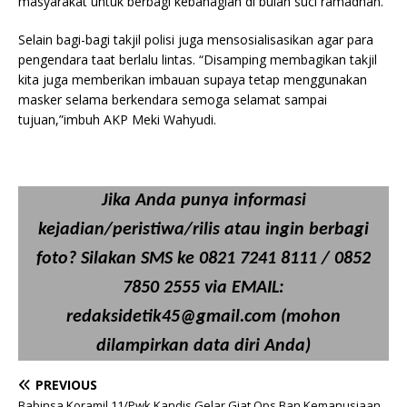
masyarakat untuk berbagi kebahagian di bulan suci ramadhan.
Selain bagi-bagi takjil polisi juga mensosialisasikan agar para
pengendara taat berlalu lintas. “Disamping membagikan takjil
kita juga memberikan imbauan supaya tetap menggunakan
masker selama berkendara semoga selamat sampai
tujuan,”imbuh AKP Meki Wahyudi.
Jika Anda punya informasi
kejadian/peristiwa/rilis atau ingin berbagi
foto? Silakan SMS ke 0821 7241 8111 / 0852
7850 2555 via EMAIL:
redaksidetik45@gmail.com (mohon
dilampirkan data diri Anda)
PREVIOUS
Babinsa Koramil 11/Pwk Kandis Gelar Giat Ops Ban Kemanusiaan