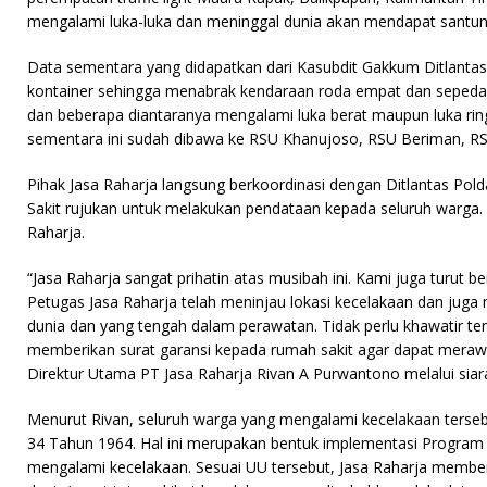
e
te
t
s
l
mengalami luka-luka dan meninggal dunia akan mendapat santun
b
r
A
Data sementara yang didapatkan dari Kasubdit Gakkum Ditlantas
o
p
kontainer sehingga menabrak kendaraan roda empat dan sepeda
dan beberapa diantaranya mengalami luka berat maupun luka rin
o
p
sementara ini sudah dibawa ke RSU Khanujoso, RSU Beriman, RS 
k
Pihak Jasa Raharja langsung berkoordinasi dengan Ditlantas Pol
Sakit rujukan untuk melakukan pendataan kepada seluruh warga.
Raharja.
“Jasa Raharja sangat prihatin atas musibah ini. Kami juga turut
Petugas Jasa Raharja telah meninjau lokasi kecelakaan dan ju
dunia dan yang tengah dalam perawatan. Tidak perlu khawatir ter
memberikan surat garansi kepada rumah sakit agar dapat merawa
Direktur Utama PT Jasa Raharja Rivan A Purwantono melalui siaran
Menurut Rivan, seluruh warga yang mengalami kecelakaan terse
34 Tahun 1964. Hal ini merupakan bentuk implementasi Program
mengalami kecelakaan. Sesuai UU tersebut, Jasa Raharja membe