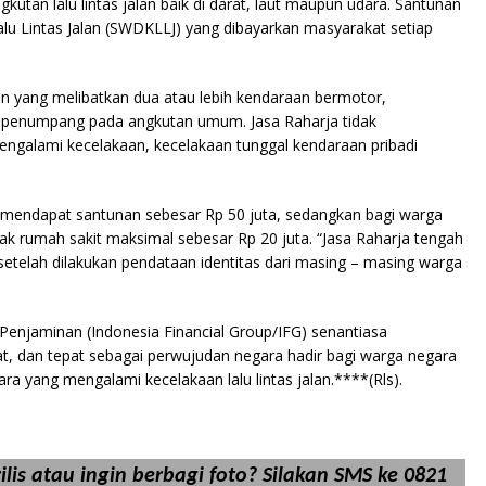
kutan lalu lintas jalan baik di darat, laut maupun udara. Santunan
lu Lintas Jalan (SWDKLLJ) yang dibayarkan masyarakat setiap
aan yang melibatkan dua atau lebih kendaraan bermotor,
n penumpang pada angkutan umum. Jasa Raharja tidak
ngalami kecelakaan, kecelakaan tunggal kendaraan pribadi
n mendapat santunan sebesar Rp 50 juta, sedangkan bagi warga
k rumah sakit maksimal sebesar Rp 20 juta. “Jasa Raharja tengah
setelah dilakukan pendataan identitas dari masing – masing warga
Penjaminan (Indonesia Financial Group/IFG) senantiasa
, dan tepat sebagai perwujudan negara hadir bagi warga negara
 yang mengalami kecelakaan lalu lintas jalan.****(Rls).
lis atau ingin berbagi foto? Silakan SMS ke 0821