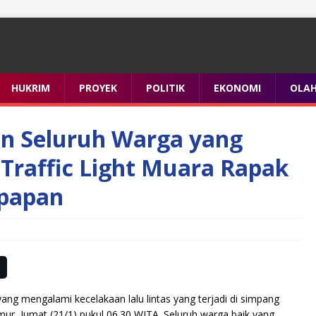
HUKRIM
PROYEK
POLITIK
EKONOMI
OLA
in Seluruh Warga yang
Traffic Light Muara Rapak
kpapan
ng mengalami kecelakaan lalu lintas yang terjadi di simpang
mur, Jumat (21/1) pukul 06.30 WITA. Seluruh warga baik yang