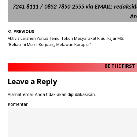
7241 8111 / 0852 7850 2555 via EMAIL: redaksi
An
PREVIOUS
Aktivis Larshen Yunus Temui Tokoh Masyarakat Riau, Fajar MS:
“Beliau ini Murni Berjuang Melawan Korupsi!”
BE THE FIRS
Leave a Reply
Alamat email Anda tidak akan dipublikasikan.
Komentar