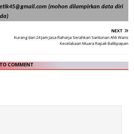
detik45@gmail.com (mohon dilampirkan data diri
da)
NEXT
Kurang dari 24 Jam Jasa Raharja Serahkan Santunan Ahli Waris
Kecelakaan Muara Rapak Balikpapan
T TO COMMENT