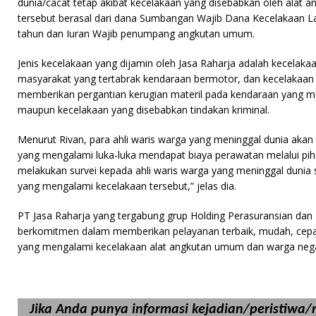
dunia/cacat tetap akibat kecelakaan yang disebabkan oleh alat ang
tersebut berasal dari dana Sumbangan Wajib Dana Kecelakaan La
tahun dan Iuran Wajib penumpang angkutan umum.
Jenis kecelakaan yang dijamin oleh Jasa Raharja adalah kecelak
masyarakat yang tertabrak kendaraan bermotor, dan kecelakaa
memberikan pergantian kerugian materil pada kendaraan yang me
maupun kecelakaan yang disebabkan tindakan kriminal.
Menurut Rivan, para ahli waris warga yang meninggal dunia aka
yang mengalami luka-luka mendapat biaya perawatan melalui piha
melakukan survei kepada ahli waris warga yang meninggal dunia 
yang mengalami kecelakaan tersebut,” jelas dia.
PT Jasa Raharja yang tergabung grup Holding Perasuransian dan 
berkomitmen dalam memberikan pelayanan terbaik, mudah, cepat
yang mengalami kecelakaan alat angkutan umum dan warga negara
Jika Anda punya informasi kejadian/peristiwa/ri