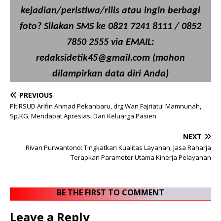
kejadian/peristiwa/rilis atau ingin berbagi
foto? Silakan SMS ke 0821 7241 8111 / 0852
7850 2555 via EMAIL:
redaksidetik45@gmail.com (mohon
dilampirkan data diri Anda)
PREVIOUS
Plt RSUD Arifin Ahmad Pekanbaru, drg Wan Fajriatul Mamnunah,
Sp.KG, Mendapat Apresiasi Dari Keluarga Pasien
NEXT
Rivan Purwantono: Tingkatkan Kualitas Layanan, Jasa Raharja
Terapkan Parameter Utama Kinerja Pelayanan
BE THE FIRST TO COMMENT
Leave a Reply