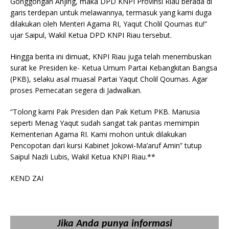
Gonggongan Anjing, maka DPD KNPI Provinsi Riau berada di
garis terdepan untuk melawannya, termasuk yang kami duga
dilakukan oleh Menteri Agama RI, Yaqut Cholil Qoumas itu!”
ujar Saipul, Wakil Ketua DPD KNPI Riau tersebut.
Hingga berita ini dimuat, KNPI Riau juga telah menembuskan
surat ke Presiden ke- Ketua Umum Partai Kebangkitan Bangsa
(PKB), selaku asal muasal Partai Yaqut Cholil Qoumas. Agar
proses Pemecatan segera di Jadwalkan.
“Tolong kami Pak Presiden dan Pak Ketum PKB. Manusia
seperti Menag Yaqut sudah sangat tak pantas memimpin
Kementerian Agama RI. Kami mohon untuk dilakukan
Pencopotan dari kursi Kabinet Jokowi-Ma’aruf Amin” tutup
Saipul Nazli Lubis, Wakil Ketua KNPI Riau.**
KEND ZAI
Jika Anda punya informasi