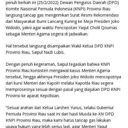
penuh berkah ini (25/2/2022) Dewan Pengurus Daerah (DPD)
o
p
Komite Nasional Pemuda Indonesia (KNPI) Provinsi Riau
o
p
langsung tancap gas mengirimkan Surat Resmi Rekomendasi
k
dari Masyarakat Bumi Lancang Kuning ke Meja Presiden Joko
Widodo, yakni agar waktu Pencopotan Yaqut Cholil Qoumas
sebagai Menteri Agama segera di Jadwalkan.
Hal tersebut langsung disampaikan Wakil Ketua DPD KNPI
Provinsi Riau, Saipul Nazli Lubis.
Dengan penuh kegeraman, Saipul tegaskan bahwa KNPI
Provinsi Riau konsisten mengawal kasus Menteri Agama
tersebut, hingga akhirnya Presiden Joko Widodo mencopotnya
dari kursi Menteri dan Kapolri melalui Kapolda Riau segera
memprosesnya sesuai dengan pasal yang diajukan DPD KNPI
Provinsi ke aparat Kepolisian.
“Sesuai arahan dari Ketua Larshen Yunus, selaku Gubernur
Pemuda Provinsi Riau saat ini dari hasil Musda ke-XIV DPD
KNPI Provinsi Riau, maka kami harus tancap gas lakukan
upaya hukum yang lebih serius lagi, agar Menteri Yaqut