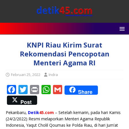
KNPI Riau Kirim Surat
Rekomendasi Pencopotan
Menteri Agama RI
Februari 25, 2022
Indra
F
T
P
W
G
Share
a
w
ri
h
m
Post
c
it
n
at
ai
Pekanbaru,
Detik
45.com
– Setelah kemarin, pada hari Kamis
e
te
t
s
l
(24/2/2022) Resmi melaporkan Menteri Agama Republik
b
r
A
Indonesia, Yaqut Cholil Qoumas ke Polda Riau, di hari Jum’at