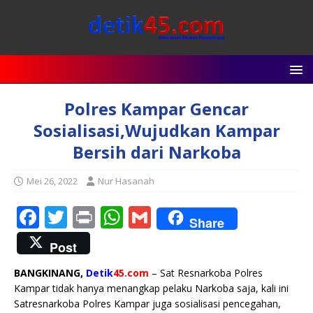
Polres Kampar Gencar
Sosialisasi,Wujudkan Kampar
Bersih dari Narkoba
Mei 26, 2022
Nur Hasanah
F
T
P
W
G
Share
a
w
ri
h
m
Post
c
it
n
at
ai
BANGKINANG,
Detik
45.com
– Sat Resnarkoba Polres
e
te
t
s
l
Kampar tidak hanya menangkap pelaku Narkoba saja, kali ini
b
r
A
Satresnarkoba Polres Kampar juga sosialisasi pencegahan,