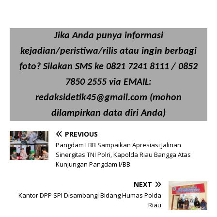
Jika Anda punya informasi
kejadian/peristiwa/rilis atau ingin berbagi
foto? Silakan SMS ke 0821 7241 8111 / 0852
7850 2555 via EMAIL:
redaksidetik45@gmail.com (mohon
dilampirkan data diri Anda)
PREVIOUS
Pangdam I BB Sampaikan Apresiasi Jalinan
Sinergitas TNI Polri, Kapolda Riau Bangga Atas
Kunjungan Pangdam I/BB
NEXT
Kantor DPP SPI Disambangi Bidang Humas Polda
Riau