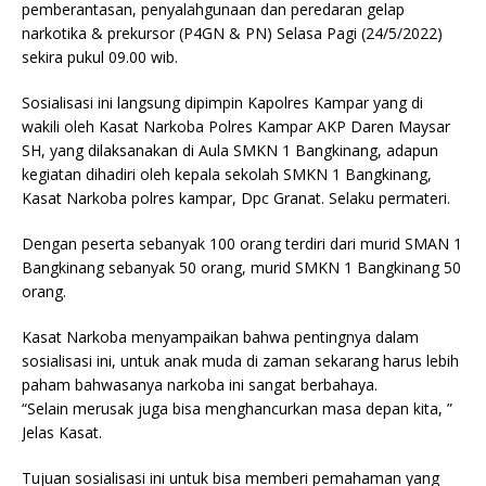
pemberantasan, penyalahgunaan dan peredaran gelap
o
p
narkotika & prekursor (P4GN & PN) Selasa Pagi (24/5/2022)
o
p
sekira pukul 09.00 wib.
k
Sosialisasi ini langsung dipimpin Kapolres Kampar yang di
wakili oleh Kasat Narkoba Polres Kampar AKP Daren Maysar
SH, yang dilaksanakan di Aula SMKN 1 Bangkinang, adapun
kegiatan dihadiri oleh kepala sekolah SMKN 1 Bangkinang,
Kasat Narkoba polres kampar, Dpc Granat. Selaku permateri.
Dengan peserta sebanyak 100 orang terdiri dari murid SMAN 1
Bangkinang sebanyak 50 orang, murid SMKN 1 Bangkinang 50
orang.
Kasat Narkoba menyampaikan bahwa pentingnya dalam
sosialisasi ini, untuk anak muda di zaman sekarang harus lebih
paham bahwasanya narkoba ini sangat berbahaya.
“Selain merusak juga bisa menghancurkan masa depan kita, ”
Jelas Kasat.
Tujuan sosialisasi ini untuk bisa memberi pemahaman yang