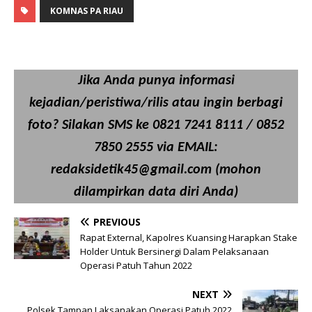
KOMNAS PA RIAU
Jika Anda punya informasi
kejadian/peristiwa/rilis atau ingin berbagi
foto? Silakan SMS ke 0821 7241 8111 / 0852
7850 2555 via EMAIL:
redaksidetik45@gmail.com (mohon
dilampirkan data diri Anda)
PREVIOUS
Rapat External, Kapolres Kuansing Harapkan Stake
Holder Untuk Bersinergi Dalam Pelaksanaan
Operasi Patuh Tahun 2022
NEXT
Polsek Tampan Laksanakan Operasi Patuh 2022