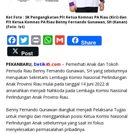
Ket Foto : SK Pengangkatan Plt Ketua Komnas PA Riau (Kiri) dan
Plt Ketua Komnas PA Riau Benny Fernando Gunawan, SH (Kanan)
(Foto: Ist)
F
T
P
W
G
Share
a
w
ri
h
m
Post
c
it
n
at
ai
PEKANBARU,
Detik
45.com
– Pemerhati Anak dan Tokoh
e
te
t
s
l
Pemuda Riau Benny Fernando Gunawan, SH yang sebelumnya
b
r
A
merupakan Sekretaris Lembaga Komisi Nasional Perlindungan
Anak Provinsi Riau mulai pada tanggal 14 Juni 2022 di
o
p
amanahkan menjadi Nahkoda pada Lembaga Komisi Nasional
o
p
Perlindungan Anak Provinsi Riau.
k
Benny Fernando Gunawan diangkat menjadi Pelaksana Tugas
untuk mengisi dan menggantikan posisi Ketua Komisi Nasional
Perlindungan Anak sebelumnya yang saat ini fokus
menyelesaikan permasalahan pribadinya.