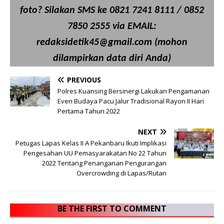
foto? Silakan SMS ke 0821 7241 8111 / 0852
7850 2555 via EMAIL:
redaksidetik45@gmail.com (mohon
dilampirkan data diri Anda)
PREVIOUS
Polres Kuansing Bersinergi Lakukan Pengamanan
Even Budaya Pacu Jalur Tradisional Rayon II Hari
Pertama Tahun 2022
NEXT
Petugas Lapas Kelas II A Pekanbaru Ikuti Implikasi
Pengesahan UU Pemasyarakatan No 22 Tahun
2022 Tentang Penanganan Pengurangan
Overcrowding di Lapas/Rutan
BE THE FIRST TO COMMENT