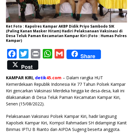
Ket Foto : Kapolres Kampar AKBP Didik Priyo Sambodo SIK
(Paling Kanan Masker Hitam) Hadiri Pelaksanaan Vaksinasi di
Desa Teluk Paman Kecamatan Kampar Kiri (Foto : Humas Polres
Kampar)
F
T
P
W
G
Share
a
w
ri
h
m
Post
c
it
n
at
ai
KAMPAR KIRI,
detik
45.com
– Dalam rangka HUT
e
te
t
s
l
Kemerdekaan Republik Indonesia Ke 77 Tahun Polsek Kampar
b
r
A
Kiri gencarkan Vaksinasi Merdeka hingga ke desa-desa, kali ini
dilaksanakan di Desa Teluk Paman Kecamatan Kampar Kiri,
o
p
Senen (15/08/2022).
o
p
Pelaksanaan Vaksinasi Polsek Kampar Kiri, hadir langsung
k
Kapolsek Kampar Kiri, Kompol Rahmadani SH didampingi Kanit
Binmas IPTU B Rianto dan AIPDA Sugeng beserta anggota.