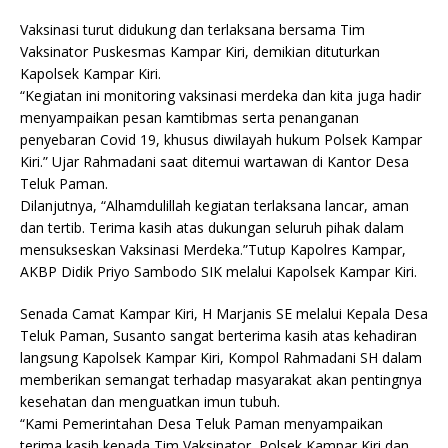
Vaksinasi turut didukung dan terlaksana bersama Tim
Vaksinator Puskesmas Kampar Kiri, demikian dituturkan
Kapolsek Kampar Kiri.
“Kegiatan ini monitoring vaksinasi merdeka dan kita juga hadir
menyampaikan pesan kamtibmas serta penanganan
penyebaran Covid 19, khusus diwilayah hukum Polsek Kampar
Kiri.” Ujar Rahmadani saat ditemui wartawan di Kantor Desa
Teluk Paman.
Dilanjutnya, “Alhamdulillah kegiatan terlaksana lancar, aman
dan tertib. Terima kasih atas dukungan seluruh pihak dalam
mensukseskan Vaksinasi Merdeka.”Tutup Kapolres Kampar,
AKBP Didik Priyo Sambodo SIK melalui Kapolsek Kampar Kiri.
Senada Camat Kampar Kiri, H Marjanis SE melalui Kepala Desa
Teluk Paman, Susanto sangat berterima kasih atas kehadiran
langsung Kapolsek Kampar Kiri, Kompol Rahmadani SH dalam
memberikan semangat terhadap masyarakat akan pentingnya
kesehatan dan menguatkan imun tubuh.
“Kami Pemerintahan Desa Teluk Paman menyampaikan
terima kasih kepada Tim Vaksinator, Polsek Kampar Kiri dan