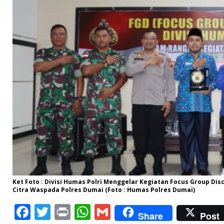
Ket Foto : Divisi Humas Polri Menggelar Kegiatan Focus Group Di
Citra Waspada Polres Dumai (Foto : Humas Polres Dumai)
F
T
P
W
G
Share
Post