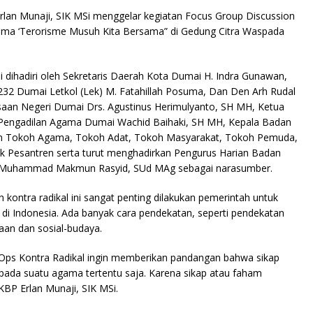
Erlan Munaji, SIK MSi menggelar kegiatan Focus Group Discussion
ema ‘Terorisme Musuh Kita Bersama” di Gedung Citra Waspada
i dihadiri oleh Sekretaris Daerah Kota Dumai H. Indra Gunawan,
32 Dumai Letkol (Lek) M. Fatahillah Posuma, Dan Den Arh Rudal
saan Negeri Dumai Drs. Agustinus Herimulyanto, SH MH, Ketua
 Pengadilan Agama Dumai Wachid Baihaki, SH MH, Kepala Badan
an Tokoh Agama, Tokoh Adat, Tokoh Masyarakat, Tokoh Pemuda,
k Pesantren serta turut menghadirkan Pengurus Harian Badan
t Muhammad Makmun Rasyid, SUd MAg sebagai narasumber.
 kontra radikal ini sangat penting dilakukan pemerintah untuk
di Indonesia. Ada banyak cara pendekatan, seperti pendekatan
aan dan sosial-budaya.
 Ops Kontra Radikal ingin memberikan pandangan bahwa sikap
 pada suatu agama tertentu saja. Karena sikap atau faham
KBP Erlan Munaji, SIK MSi.