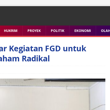
HUKRIM
PROYEK
POLITIK
EKONOMI
OLA
lar Kegiatan FGD untuk
aham Radikal