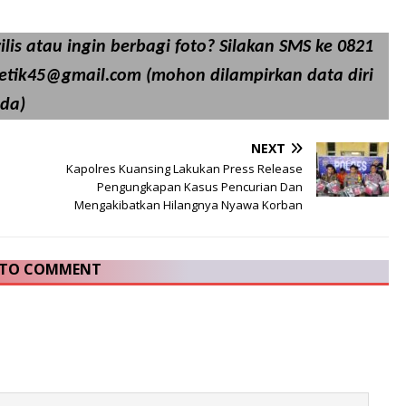
lis atau ingin berbagi foto? Silakan SMS ke 0821
detik45@gmail.com (mohon dilampirkan data diri
da)
NEXT
Kapolres Kuansing Lakukan Press Release
Pengungkapan Kasus Pencurian Dan
Mengakibatkan Hilangnya Nyawa Korban
T TO COMMENT