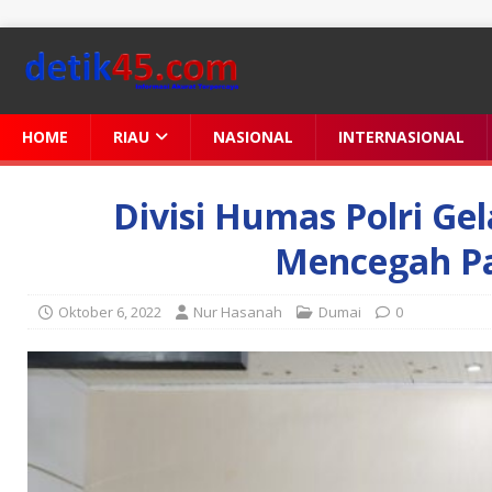
HOME
RIAU
NASIONAL
INTERNASIONAL
Divisi Humas Polri Ge
Mencegah P
Oktober 6, 2022
Nur Hasanah
Dumai
0