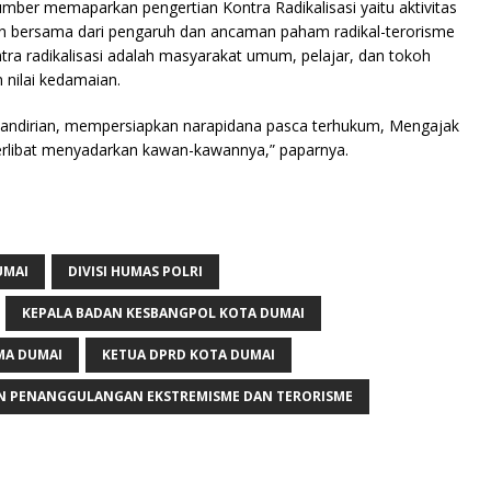
r memaparkan pengertian Kontra Radikalisasi yaitu aktivitas
an bersama dari pengaruh dan ancaman paham radikal-terorisme
ntra radikalisasi adalah masyarakat umum, pelajar, dan tokoh
nilai kedamaian.
andirian, mempersiapkan narapidana pasca terhukum, Mengajak
terlibat menyadarkan kawan-kawannya,” paparnya.
UMAI
DIVISI HUMAS POLRI
KEPALA BADAN KESBANGPOL KOTA DUMAI
MA DUMAI
KETUA DPRD KOTA DUMAI
N PENANGGULANGAN EKSTREMISME DAN TERORISME