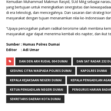
Kemudian Muhammad Makmun Rasyid, SUd MAg sebagai narasumbe
yang bertujuan untuk meningkatkan sinergisitas dan kewaspada
di era teknologi, dan mencegahnya. Dan sasaran dari strategi ko
masyarakat dengan tujuan menanamkan nilai ke-Indonesiaan dan 
“Upaya pencegahan paham radikal-terorisme ialah membina kem
masyarakat agar dapat menerima kembali eks napiter, dan ikut 
Sumber : Humas Polres Dumai
Editor : Adi Umar
DAN DEN ARH RUDAL 004 DUMAI
DAN SAT RADAR 232 D
GEDUNG CITRA WASPADA POLRES DUMAI
KAPOLRES DUMAI
KEPALA KEJAKSAAN NEGERI DUMAI
KEPALA PENGADILAN AGA
KETUA PENGADILAN NEGERI DUMAI
PENGURUS HARIAN BADA
SEKRETARIS DAERAH KOTA DUMAI