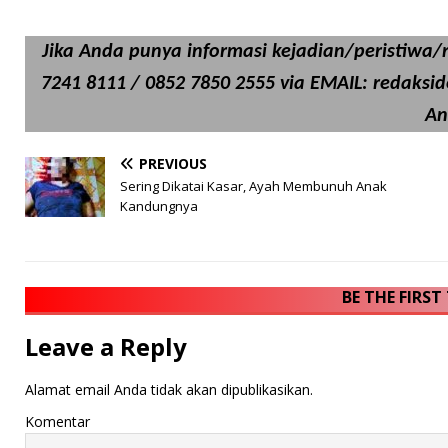
Jika Anda punya informasi kejadian/peristiwa/ri
7241 8111 / 0852 7850 2555 via EMAIL: redaksi
An
PREVIOUS
Sering Dikatai Kasar, Ayah Membunuh Anak
Kandungnya
BE THE FIRS
Leave a Reply
Alamat email Anda tidak akan dipublikasikan.
Komentar