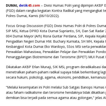
a
w
ri
h
m
DUMAI,
detik
45.com
– Divisi Humas Polri yang dipimpin AKBP 
c
it
n
at
ai
(FGD) dalam rangka kegiatan Kontra Radikal yang mengangkat t
e
te
t
s
l
Polres Dumai, Kamis (06/10/2022).
b
r
A
Focus Group Discussion (FGD) Divisi Humas Polri di Polres Duma
o
p
SIP MSi, Ketua DPRD Kota Dumai Suprianto, SH, Dan Sat Radar 2
004 Dumai Mayor (Arh) Risna Guntar Perdana, SIP, Kepala Kejak
o
p
Pengadilan Negeri Dumai HM. Buchary Kurniata, SH MH, Kepala
k
Kesbangpol Kota Dumai Eko Wardoyo, SSos MSi serta perwakil
Perwakilan Mahasiswa, Perwakilan Pelajar dan Perwakilan Pondo
Penanggulangan Ekstremisme dan Terorisme (BPET) MUI Pusa
Dikatakan AKBP Erlan Munaji, SIK MSi, program deradikalisasi dan
menetralkan paham-paham radikal supaya tidak berkembang lagi 
secara hukum, psikologi, agama, ekonomi, pendidikan, kemanusi
“Melalui kesempatan ini Polri melalui Sub Satgas Banops Humas
atau faham radikalisme dan terorisme hendaknya tidak dikaitkan
demikian bisa terjadi pada semua agama atau golongan,” jelas A