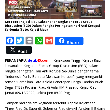
Ket Foto : Kejati Riau Laksanakan Kegiatan Focus Group
Discussion (FGD) Dalam Rangka Peringatan Hari Anti Korupsi
Se-Dunia (Foto: Kejati Riau)
F
T
P
W
G
Share
a
w
ri
h
m
Post
c
it
n
at
ai
PEKANBARU,
detik
45.com
– Kejaksaan Tinggi (Kejati) Riau
e
te
t
s
l
laksanakan Kegiatan Focus Group Discussion (FGD) dalam
b
r
A
rangka peringatan Hari Anti Korupsi Se-Dunia dengan tema
“Indonesia Pulih, Bersatu Melawan Korupsi”, yang mengambil
o
p
tema : “Perbaikan Tata Kelola Penetapan Harga Tandan Buah
o
p
Segar (TBS) Provinsi Riau, di Aula HM Prasetio Kejati Riau,
k
Jumat (09/12/2022) sekira jam 09.00 Pagi.
Tampak hadir dalam kegiatan tersebut Kepala Kejaksaan
Tinggi Riau Dr. Supardi, Gubernur Riau diwakili Asisten II Bidang