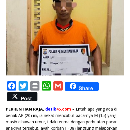
F
T
P
W
G
Share
a
w
ri
h
m
Post
c
it
n
at
ai
PERHENTIAN RAJA,
detik
45.com
– Entah apa yang ada di
e
te
t
s
l
benak AR (20) ini, ia nekat mencabuli pacarnya M (15) yang
b
r
A
masih dibawah umur, tidak terima dengan perbuatan pacar
anaknya tersebut, ayah korban F (38) langsung melaporkan