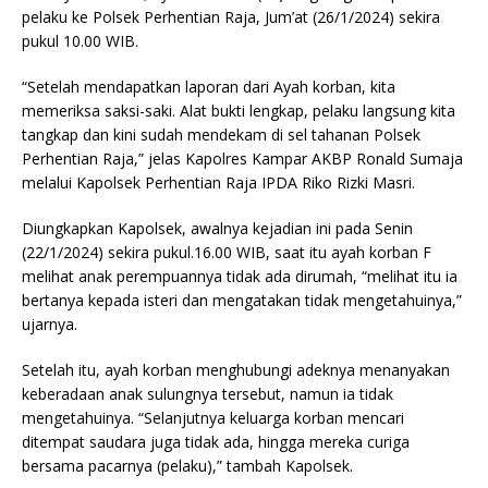
o
p
pelaku ke Polsek Perhentian Raja, Jum’at (26/1/2024) sekira
o
p
pukul 10.00 WIB.
k
“Setelah mendapatkan laporan dari Ayah korban, kita
memeriksa saksi-saki. Alat bukti lengkap, pelaku langsung kita
tangkap dan kini sudah mendekam di sel tahanan Polsek
Perhentian Raja,” jelas Kapolres Kampar AKBP Ronald Sumaja
melalui Kapolsek Perhentian Raja IPDA Riko Rizki Masri.
Diungkapkan Kapolsek, awalnya kejadian ini pada Senin
(22/1/2024) sekira pukul.16.00 WIB, saat itu ayah korban F
melihat anak perempuannya tidak ada dirumah, “melihat itu ia
bertanya kepada isteri dan mengatakan tidak mengetahuinya,”
ujarnya.
Setelah itu, ayah korban menghubungi adeknya menanyakan
keberadaan anak sulungnya tersebut, namun ia tidak
mengetahuinya. “Selanjutnya keluarga korban mencari
ditempat saudara juga tidak ada, hingga mereka curiga
bersama pacarnya (pelaku),” tambah Kapolsek.