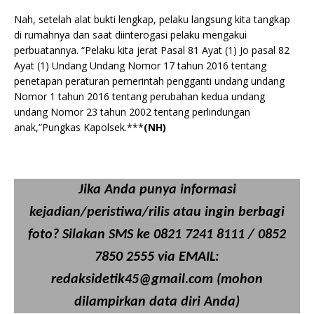
Nah, setelah alat bukti lengkap, pelaku langsung kita tangkap
di rumahnya dan saat diinterogasi pelaku mengakui
perbuatannya. “Pelaku kita jerat Pasal 81 Ayat (1) Jo pasal 82
Ayat (1) Undang Undang Nomor 17 tahun 2016 tentang
penetapan peraturan pemerintah pengganti undang undang
Nomor 1 tahun 2016 tentang perubahan kedua undang
undang Nomor 23 tahun 2002 tentang perlindungan
anak,”Pungkas Kapolsek.***
(NH)
Jika Anda punya informasi
kejadian/peristiwa/rilis atau ingin berbagi
foto? Silakan SMS ke 0821 7241 8111 / 0852
7850 2555 via EMAIL:
redaksidetik45@gmail.com (mohon
dilampirkan data diri Anda)