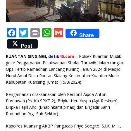
F
T
P
W
G
Share
a
w
ri
h
m
Post
c
it
n
at
ai
KUANTAN SINGINGI,
detik
45.com
– Polsek Kuantan Mudik
e
te
t
s
l
gelar Pengamanan Pelaksanaan Sholat Tarawih dalam rangka
b
r
A
Ops Tertib Ramadhan Lancang Kuning Tahun 2024 di Mesjid
Nurul Amal Desa Rantau Sialang Kecamatan Kuantan Mudik
o
p
Kabupaten Kuansing, Jumat (15/3/2024).
o
p
Pengamanan dilaksanakan oleh Personil Aipda Anton
k
Purnawan (Ps. Ka SPKT 2), Bripka Heri Yuspa (Agt Reskrim),
Bripka Fajril Ahdi (Bhabinkamtibmas) dan Brigadir Sahri
Ramadhan (Agt Sub Sektor).
Kapolres Kuansing AKBP Pangucap Priyo Soegito, S.I.K.,M.H.,