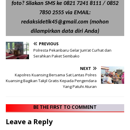
foto? Silakan SMS ke 0821 7241 8111 / 0852
7850 2555 via EMAIL:
redaksidetik45@gmail.com (mohon
dilampirkan data diri Anda)
PREVIOUS
Polresta Pekanbaru Gelar Jum’at Curhat dan
Serahkan Paket Sembako
NEXT
Kapolres Kuansing Bersama Sat Lantas Polres
Kuansing Bagikan Takjil Gratis Kepada Pengendara
Yang Patuhi Aturan
BE THE FIRST TO COMMENT
Leave a Reply