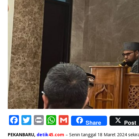
F
T
P
W
G
Share
Post
a
w
ri
h
m
PEKANBARU,
detik
45.com
– Senin tanggal 18 Maret 2024 sekir