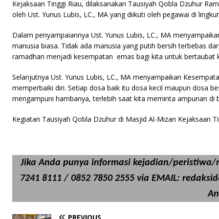
c
it
n
at
ai
Kejaksaan Tinggi Riau, dilaksanakan Tausiyah Qobla Dzuhur Ra
e
te
t
s
l
oleh Ust. Yunus Lubis, LC., MA yang diikuti oleh pegawai di lingk
b
r
A
Dalam penyampaiannya Ust. Yunus Lubis, LC., MA menyampaikan S
o
p
manusia biasa. Tidak ada manusia yang putih bersih terbebas dar
ramadhan menjadi kesempatan emas bagi kita untuk bertaubat k
o
p
k
Selanjutnya Ust. Yunus Lubis, LC., MA menyampaikan Kesempata
memperbaiki diri. Setiap dosa baik itu dosa kecil maupun dosa bes
mengampuni hambanya, terlebih saat kita meminta ampunan di 
Kegiatan Tausiyah Qobla Dzuhur di Masjid Al-Mizan Kejaksaan Tin
Jika Anda punya informasi kejadian/peristiwa/ri
7241 8111 / 0852 7850 2555 via EMAIL: redaksi
An
PREVIOUS