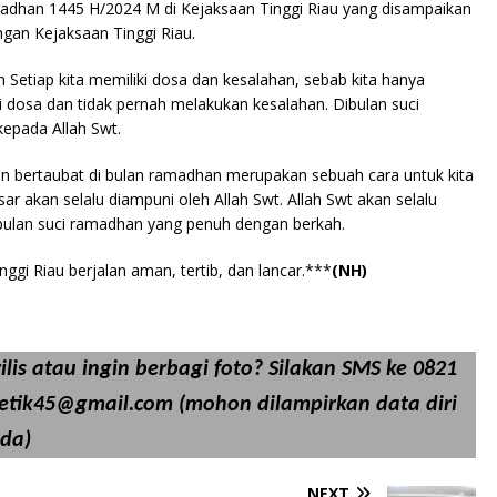
madhan 1445 H/2024 M di Kejaksaan Tinggi Riau yang disampaikan
ungan Kejaksaan Tinggi Riau.
etiap kita memiliki dosa dan kesalahan, sebab kita hanya
i dosa dan tidak pernah melakukan kesalahan. Dibulan suci
epada Allah Swt.
n bertaubat di bulan ramadhan merupakan sebuah cara untuk kita
ar akan selalu diampuni oleh Allah Swt. Allah Swt akan selalu
bulan suci ramadhan yang penuh dengan berkah.
ggi Riau berjalan aman, tertib, dan lancar.***
(NH)
lis atau ingin berbagi foto? Silakan SMS ke 0821
detik45@gmail.com (mohon dilampirkan data diri
da)
NEXT