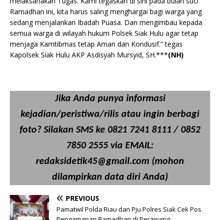
melaksanakan Tugas. Kami tegaskan di sini pada bulan suci
Ramadhan ini, kita harus saling menghargai bagi warga yang
sedang menjalankan Ibadah Puasa. Dan mengimbau kepada
semua warga di wilayah hukum Polsek Siak Hulu agar tetap
menjaga Kamtibmas tetap Aman dan Kondusif.” tegas
Kapolsek Siak Hulu AKP Asdisyah Mursyid, SH.***
(NH)
Jika Anda punya informasi
kejadian/peristiwa/rilis atau ingin berbagi
foto? Silakan SMS ke 0821 7241 8111 / 0852
7850 2555 via EMAIL:
redaksidetik45@gmail.com (mohon
dilampirkan data diri Anda)
PREVIOUS
Pamatwil Polda Riau dan Pju Polres Siak Cek Pos
Pengamanan Ramadhan di Perawang