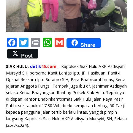
F
T
P
W
G
Share
a
w
ri
h
m
Post
c
it
n
at
ai
SIAK HULU,
detik
45.com
– Kapolsek Siak Hulu AKP Asdisyah
e
te
t
s
l
Mursyid S.H bersama Kanit Lantas Iptu JP. Hasibuan, Panit-I
b
r
A
Opsnal Reskrim Iptu Sutarno S.H, Para Bhabikamtibmas, Serta
Jajaran Anggota Fungsi. Tampak juga Ibu dr. Jasnimar Asdisyah
o
p
selaku Ketua Bhayangkari Ranting Polsek Siak Hulu. Tepatnya
o
p
di depan Kantor Bhabinkamtibmas Siak Hulu Jalan Raya Pasir
k
Putih, sekira pukul 17.30 Wib, berkesempatan berbagi 50 Takjil
kepada pengguna jalan tertib berlalu lintas, yang di pimpin
langsung Kapolsek Siak Hulu AKP Asdisyah Mursyid, SH, Selasa
(26/3/2024).