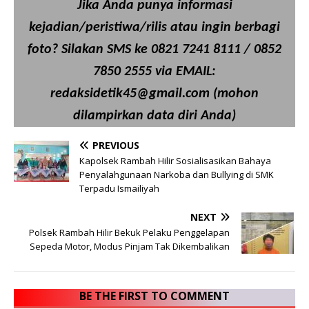
Jika Anda punya informasi
kejadian/peristiwa/rilis atau ingin berbagi
foto? Silakan SMS ke 0821 7241 8111 / 0852
7850 2555 via EMAIL:
redaksidetik45@gmail.com (mohon
dilampirkan data diri Anda)
PREVIOUS
Kapolsek Rambah Hilir Sosialisasikan Bahaya
Penyalahgunaan Narkoba dan Bullying di SMK
Terpadu Ismailiyah
NEXT
Polsek Rambah Hilir Bekuk Pelaku Penggelapan
Sepeda Motor, Modus Pinjam Tak Dikembalikan
BE THE FIRST TO COMMENT