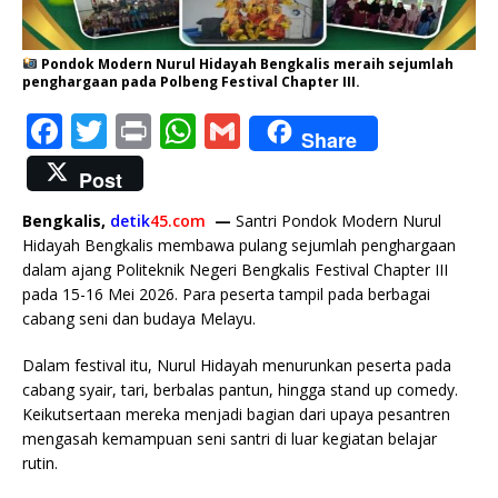
Pondok Modern Nurul Hidayah Bengkalis meraih sejumlah
penghargaan pada Polbeng Festival Chapter III.
F
T
P
W
G
Share
a
w
ri
h
m
Post
c
it
n
at
ai
Bengkalis,
detik
45.com
—
Santri Pondok Modern Nurul
e
te
t
s
l
Hidayah Bengkalis membawa pulang sejumlah penghargaan
b
r
A
dalam ajang Politeknik Negeri Bengkalis Festival Chapter III
pada 15-16 Mei 2026. Para peserta tampil pada berbagai
o
p
cabang seni dan budaya Melayu.
o
p
Dalam festival itu, Nurul Hidayah menurunkan peserta pada
k
cabang syair, tari, berbalas pantun, hingga stand up comedy.
Keikutsertaan mereka menjadi bagian dari upaya pesantren
mengasah kemampuan seni santri di luar kegiatan belajar
rutin.