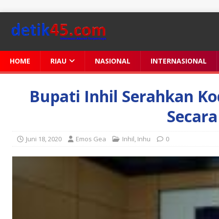
HOME
RIAU
NASIONAL
INTERNASIONAL
Bupati Inhil Serahkan K
Secara
Juni 18, 2020
Emos Gea
Inhil
,
Inhu
0