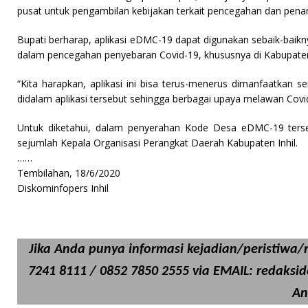
pusat untuk pengambilan kebijakan terkait pencegahan dan penan
Bupati berharap, aplikasi eDMC-19 dapat digunakan sebaik-baik
dalam pencegahan penyebaran Covid-19, khususnya di Kabupaten 
“Kita harapkan, aplikasi ini bisa terus-menerus dimanfaatka
didalam aplikasi tersebut sehingga berbagai upaya melawan Covid
Untuk diketahui, dalam penyerahan Kode Desa eDMC-19 terseb
sejumlah Kepala Organisasi Perangkat Daerah Kabupaten Inhil.
……
Tembilahan, 18/6/2020
Diskominfopers Inhil
Jika Anda punya informasi kejadian/peristiwa/ri
7241 8111 / 0852 7850 2555 via EMAIL: redaksi
An