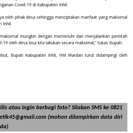
ganan Covid-19 di Kabupaten Inhil.
nya oleh pihak desa sehingga menciptakan manfaat yang maksimal
Inhil.
n semaksimal mungkin dengan memenuhi dan menjalankan perintah
-19 oleh desa bisa kita lakukan secara maksimal,” tukas Bupati.
ut, Bupati Kabupaten Inhil, HM Wardan turut didampingi oleh
lis atau ingin berbagi foto? Silakan SMS ke 0821
detik45@gmail.com (mohon dilampirkan data diri
da)