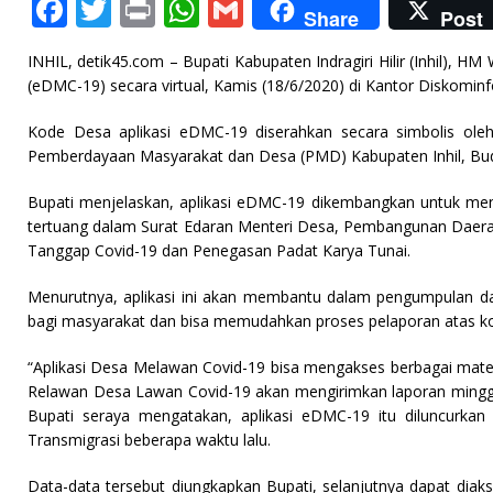
F
T
P
W
G
Share
Post
a
w
ri
h
m
INHIL, detik45.com – Bupati Kabupaten Indragiri Hilir (Inhil),
c
it
n
at
ai
(eDMC-19) secara virtual, Kamis (18/6/2020) di Kantor Diskominf
e
te
t
s
l
Kode Desa aplikasi eDMC-19 diserahkan secara simbolis ole
b
r
A
Pemberdayaan Masyarakat dan Desa (PMD) Kabupaten Inhil, Bu
o
p
Bupati menjelaskan, aplikasi eDMC-19 dikembangkan untuk me
o
p
tertuang dalam Surat Edaran Menteri Desa, Pembangunan Daera
k
Tanggap Covid-19 dan Penegasan Padat Karya Tunai.
Menurutnya, aplikasi ini akan membantu dalam pengumpulan da
bagi masyarakat dan bisa memudahkan proses pelaporan atas kond
“Aplikasi Desa Melawan Covid-19 bisa mengakses berbagai mat
Relawan Desa Lawan Covid-19 akan mengirimkan laporan minggua
Bupati seraya mengatakan, aplikasi eDMC-19 itu diluncurka
Transmigrasi beberapa waktu lalu.
Data-data tersebut diungkapkan Bupati, selanjutnya dapat dia