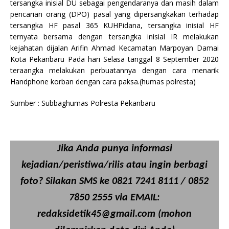
tersangka inisial DU sebagai pengendaranya dan masih dalam
pencarian orang (DPO) pasal yang dipersangkakan terhadap
tersangka HF pasal 365 KUHPidana, tersangka inisial HF
ternyata bersama dengan tersangka inisial IR melakukan
kejahatan dijalan Arifin Ahmad Kecamatan Marpoyan Damai
Kota Pekanbaru Pada hari Selasa tanggal 8 September 2020
teraangka melakukan perbuatannya dengan cara menarik
Handphone korban dengan cara paksa.(humas polresta)
Sumber : Subbaghumas Polresta Pekanbaru
Jika Anda punya informasi
kejadian/peristiwa/rilis atau ingin berbagi
foto? Silakan SMS ke 0821 7241 8111 / 0852
7850 2555 via EMAIL:
redaksidetik45@gmail.com (mohon