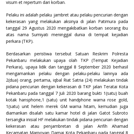
visum et repertum dari korban.
Pelaku ini adalah pelaku jambret atau pelaku pencurian dengan
kekerasan yang melakukan aksinya di jalan Patimura pada
tanggal 29 Agustus 2020 mengakibatkan korban seorang ibu
atas nama Sumiyati meninggal dunia di tempat kejadian
perkara (TKP).
Berdasarkan peristiwa tersebut Satuan Reskrim Polresta
Pekanbaru melakukan upaya olah TKP (Tempat Kejadian
Perkara), upaya lidik dan tanggal 8 September 2020 berhasil
mengamankan pelaku dengan pelaku-pelaku lainnya ada
2(dua) orang, pertama, iqbal Riat Satria (24) melakukan tindak
pidana pencurian dengan kekerasan di TKP jalan Teratai Kota
Pekanbaru pada tanggal 7 Juli 2020 barang bukti 1(satu) buah
kotak hansphone,1 (satu) unit handphone warna rose gold,
1(satu) unit helem merek GM warna hitam, kemudian juga
diamankan disalah satu kamar hotel di jalan Gatot Subroto
tersangka inisial HF melakukan tindak pidana pencurian dengan
kekerasan atau penjambretan di jalan Arifih Ahamad
Kecamatan Marpoyan Damai Kota Pekanbaru pada tanggal 8