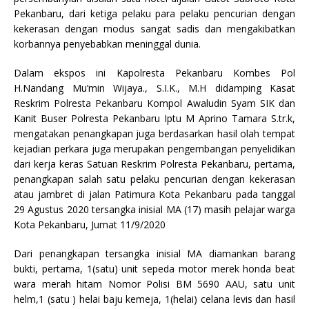
Pekanbaru, dari ketiga pelaku para pelaku pencurian dengan
kekerasan dengan modus sangat sadis dan mengakibatkan
korbannya penyebabkan meninggal dunia.
Dalam ekspos ini Kapolresta Pekanbaru Kombes Pol
H.Nandang Mu’min Wijaya., S.I.K., M.H didamping Kasat
Reskrim Polresta Pekanbaru Kompol Awaludin Syam SIK dan
Kanit Buser Polresta Pekanbaru Iptu M Aprino Tamara S.tr.k,
mengatakan penangkapan juga berdasarkan hasil olah tempat
kejadian perkara juga merupakan pengembangan penyelidikan
dari kerja keras Satuan Reskrim Polresta Pekanbaru, pertama,
penangkapan salah satu pelaku pencurian dengan kekerasan
atau jambret di jalan Patimura Kota Pekanbaru pada tanggal
29 Agustus 2020 tersangka inisial MA (17) masih pelajar warga
Kota Pekanbaru, Jumat 11/9/2020
Dari penangkapan tersangka inisial MA diamankan barang
bukti, pertama, 1(satu) unit sepeda motor merek honda beat
wara merah hitam Nomor Polisi BM 5690 AAU, satu unit
helm,1 (satu ) helai baju kemeja, 1(helai) celana levis dan hasil