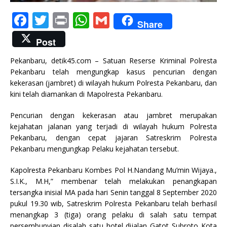
F
T
P
W
G
Share
a
w
ri
h
m
Post
c
it
n
at
ai
Pekanbaru, detik45.com – Satuan Reserse Kriminal Polresta
e
te
t
s
l
Pekanbaru telah mengungkap kasus pencurian dengan
b
r
A
kekerasan (jambret) di wilayah hukum Polresta Pekanbaru, dan
kini telah diamankan di Mapolresta Pekanbaru.
o
p
o
p
Pencurian dengan kekerasan atau jambret merupakan
kejahatan jalanan yang terjadi di wilayah hukum Polresta
k
Pekanbaru, dengan cepat jajaran Satreskrim Polresta
Pekanbaru mengungkap Pelaku kejahatan tersebut.
Kapolresta Pekanbaru Kombes Pol H.Nandang Mu’min Wijaya.,
S.I.K., M.H,” membenar telah melakukan penangkapan
tersangka inisial MA pada hari Senin tanggal 8 September 2020
pukul 19.30 wib, Satreskrim Polresta Pekanbaru telah berhasil
menangkap 3 (tiga) orang pelaku di salah satu tempat
persembunyian disalah satu hotel dijalan Gatot Subroto Kota