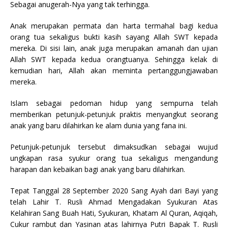
Sebagai anugerah-Nya yang tak terhingga.
o
p
o
p
Anak merupakan permata dan harta termahal bagi kedua
orang tua sekaligus bukti kasih sayang Allah SWT kepada
k
mereka. Di sisi lain, anak juga merupakan amanah dan ujian
Allah SWT kepada kedua orangtuanya. Sehingga kelak di
kemudian hari, Allah akan meminta pertanggungjawaban
mereka.
Islam sebagai pedoman hidup yang sempurna telah
memberikan petunjuk-petunjuk praktis menyangkut seorang
anak yang baru dilahirkan ke alam dunia yang fana ini.
Petunjuk-petunjuk tersebut dimaksudkan sebagai wujud
ungkapan rasa syukur orang tua sekaligus mengandung
harapan dan kebaikan bagi anak yang baru dilahirkan.
Tepat Tanggal 28 September 2020 Sang Ayah dari Bayi yang
telah Lahir T. Rusli Ahmad Mengadakan Syukuran Atas
Kelahiran Sang Buah Hati, Syukuran, Khatam Al Quran, Aqiqah,
Cukur rambut dan Yasinan atas lahirnya Putri Bapak T. Rusli