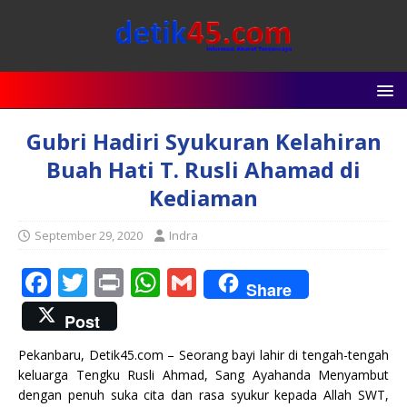
Gubri Hadiri Syukuran Kelahiran
Buah Hati T. Rusli Ahamad di
Kediaman
September 29, 2020
Indra
F
T
P
W
G
Share
a
w
ri
h
m
Post
c
it
n
at
ai
Pekanbaru, Detik45.com – Seorang bayi lahir di tengah-tengah
e
te
t
s
l
keluarga Tengku Rusli Ahmad, Sang Ayahanda Menyambut
b
r
A
dengan penuh suka cita dan rasa syukur kepada Allah SWT,