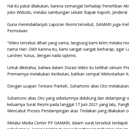
b
r
A
Hal itu patut dilakukan, karena semangat terhadap Penertiban 
o
p
Joko Widodo, melalui sambungan seluler Bapak Kapolri, Jenderal P
o
p
Guna menindaklanjuti Laporan Resmi tersebut, GAMARI juga mel
k
Permulaan.
“Video tersebut dihari yang sama, langsung kami kirim melalui no
nama Hari. Oleh karena itu, kami sangat-sangat berharap, agar La
Larshen Yunus, dengan nada optimis.
Untuk diketahui, bahwa dalam Durasi Video itu terlihat oknum 
Premannya melakukan Keributan, bahkan sempat Melontarkan Ka
Dengan ucapan Tentara ‘Pantek’, Suhartono alias Oto melakukan
Suhartono alias Oto yang sebelumnya didukung dan didampingi o
keluarnya Surat Resmi pada tanggal 17 Juni 2021 yang lalu, Pang
Mencabut Proses Pendampingan atas Tindakan yang dilakukan ole
Melalui Media Center PP GAMARI, dalam surat tersebut terdapat