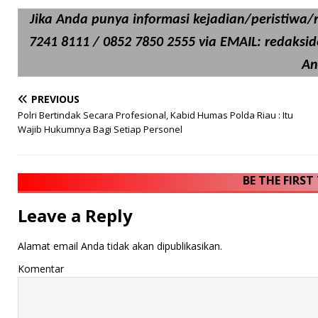
Jika Anda punya informasi kejadian/peristiwa/ri
7241 8111 / 0852 7850 2555 via EMAIL: redaksi
An
PREVIOUS
Polri Bertindak Secara Profesional, Kabid Humas Polda Riau : Itu
Wajib Hukumnya Bagi Setiap Personel
BE THE FIRS
Leave a Reply
Alamat email Anda tidak akan dipublikasikan.
Komentar