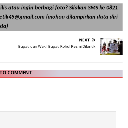
lis atau ingin berbagi foto? Silakan SMS ke 0821
detik45@gmail.com (mohon dilampirkan data diri
da)
NEXT
Bupati dan Wakil Bupati Rohul Resmi Dilantik
T TO COMMENT