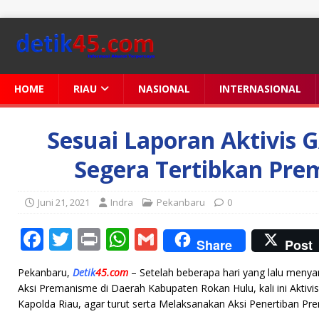
HOME
RIAU
NASIONAL
INTERNASIONAL
Sesuai Laporan Aktivis 
Segera Tertibkan Pre
Juni 21, 2021
Indra
Pekanbaru
0
F
T
P
W
G
Share
Post
a
w
ri
h
m
Pekanbaru,
Detik
45.com
– Setelah beberapa hari yang lalu meny
c
it
n
at
ai
Aksi Premanisme di Daerah Kabupaten Rokan Hulu, kali ini Akt
e
te
t
s
l
Kapolda Riau, agar turut serta Melaksanakan Aksi Penertiban P