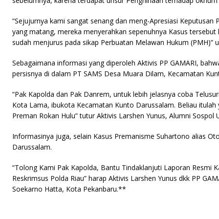
sebelumnya, karena terdapat unsur Penghinaan terhadap oknum 
“Sejujurnya kami sangat senang dan meng-Apresiasi Keputusan 
yang matang, mereka menyerahkan sepenuhnya Kasus tersebut ke 
sudah menjurus pada sikap Perbuatan Melawan Hukum (PMH)” un
Sebagaimana informasi yang diperoleh Aktivis PP GAMARI, bahwa
persisnya di dalam PT SAMS Desa Muara Dilam, Kecamatan Kun
“Pak Kapolda dan Pak Danrem, untuk lebih jelasnya coba Telusuri
Kota Lama, ibukota Kecamatan Kunto Darussalam. Beliau itulah 
Preman Rokan Hulu” tutur Aktivis Larshen Yunus, Alumni Sospol U
Informasinya juga, selain Kasus Premanisme Suhartono alias Ot
Darussalam.
“Tolong Kami Pak Kapolda, Bantu Tindaklanjuti Laporan Resmi Ka
Reskrimsus Polda Riau” harap Aktivis Larshen Yunus dkk PP GAMA
Soekarno Hatta, Kota Pekanbaru.**