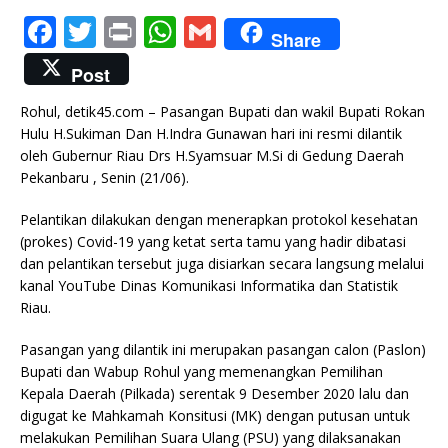
F
T
P
W
G
Share
a
w
ri
h
m
Post
c
it
n
at
ai
Rohul, detik45.com – Pasangan Bupati dan wakil Bupati Rokan
e
te
t
s
l
Hulu H.Sukiman Dan H.Indra Gunawan hari ini resmi dilantik
b
r
A
oleh Gubernur Riau Drs H.Syamsuar M.Si di Gedung Daerah
Pekanbaru , Senin (21/06).
o
p
o
p
Pelantikan dilakukan dengan menerapkan protokol kesehatan
(prokes) Covid-19 yang ketat serta tamu yang hadir dibatasi
k
dan pelantikan tersebut juga disiarkan secara langsung melalui
kanal YouTube Dinas Komunikasi Informatika dan Statistik
Riau.
Pasangan yang dilantik ini merupakan pasangan calon (Paslon)
Bupati dan Wabup Rohul yang memenangkan Pemilihan
Kepala Daerah (Pilkada) serentak 9 Desember 2020 lalu dan
digugat ke Mahkamah Konsitusi (MK) dengan putusan untuk
melakukan Pemilihan Suara Ulang (PSU) yang dilaksanakan