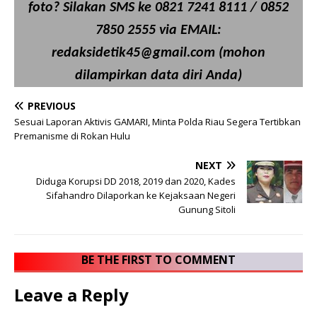
foto? Silakan SMS ke 0821 7241 8111 / 0852
7850 2555 via EMAIL:
redaksidetik45@gmail.com (mohon
dilampirkan data diri Anda)
PREVIOUS
Sesuai Laporan Aktivis GAMARI, Minta Polda Riau Segera Tertibkan
Premanisme di Rokan Hulu
NEXT
Diduga Korupsi DD 2018, 2019 dan 2020, Kades
Sifahandro Dilaporkan ke Kejaksaan Negeri
Gunung Sitoli
BE THE FIRST TO COMMENT
Leave a Reply