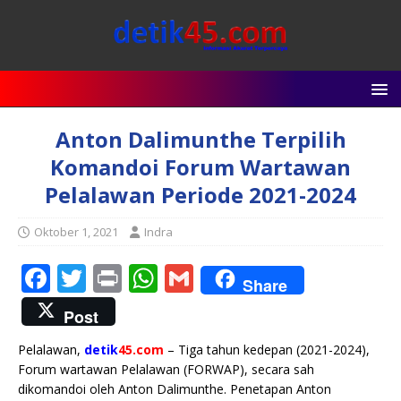
Anton Dalimunthe Terpilih
Komandoi Forum Wartawan
Pelalawan Periode 2021-2024
Oktober 1, 2021
Indra
F
T
P
W
G
Share
a
w
ri
h
m
Post
c
it
n
at
ai
Pelalawan,
detik
45.com
– Tiga tahun kedepan (2021-2024),
e
te
t
s
l
Forum wartawan Pelalawan (FORWAP), secara sah
b
r
A
dikomandoi oleh Anton Dalimunthe. Penetapan Anton