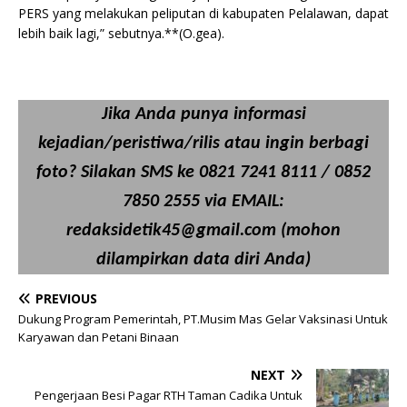
PERS yang melakukan peliputan di kabupaten Pelalawan, dapat
lebih baik lagi,” sebutnya.**(O.gea).
Jika Anda punya informasi
kejadian/peristiwa/rilis atau ingin berbagi
foto? Silakan SMS ke 0821 7241 8111 / 0852
7850 2555 via EMAIL:
redaksidetik45@gmail.com (mohon
dilampirkan data diri Anda)
PREVIOUS
Dukung Program Pemerintah, PT.Musim Mas Gelar Vaksinasi Untuk
Karyawan dan Petani Binaan
NEXT
Pengerjaan Besi Pagar RTH Taman Cadika Untuk