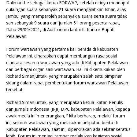
Dalimunthe sebagai ketua FORWAP, setelah dirinya mendapat
o
p
dukungan suara sebanyak 21 suara mengalahkan Ishar, alias
o
p
jambul yang memperoleh sebanyak 8 suara serta suara tidak
k
sah sebanyak 9 suara dari jumlah 51 orang peserta rapat,
Rabu 29/09/2021, di Auditorium lantai III Kantor Bupati
Pelalawan.
Forum wartawan yang pertama kali berada di kabupaten
Pelalawan ini, diharapkan dapat membangun rasa sosial
diantara sesama wartawan yang ada di Kabupaten Pelalawan
dari berbagai organisasi wartawan. Hal ini dikemukakan oleh
Richard Simanjuntak, yang merupakan salah satu pimpinan
sidang dalam rapat pembentukan forum wartawan Pelalawan
tersebut.
Richard Simanjuntak, yang merupakan ketua Ikatan Penulis
dan Jurnalis Indonesia (IPJI) DPC kabupaten Pelalawan, kepada
awak media ini menerangkan, ” kita berharap, melalui forum
ini, seluruh wartawan yang melakukan peliputan berita di
Kabupaten Pelalawan, saat ini, diperkirakan ada sekitar seratus
lebih, Forum ini menjadi tempat melakukan kegiatan sosial