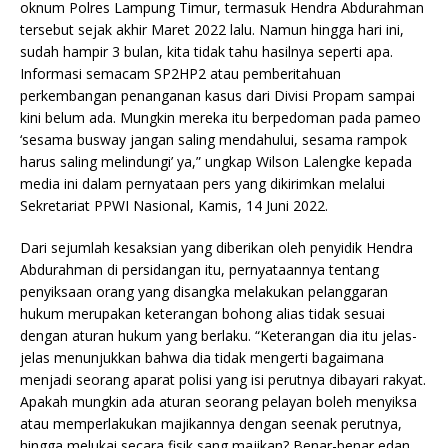
oknum Polres Lampung Timur, termasuk Hendra Abdurahman
tersebut sejak akhir Maret 2022 lalu. Namun hingga hari ini,
sudah hampir 3 bulan, kita tidak tahu hasilnya seperti apa.
Informasi semacam SP2HP2 atau pemberitahuan
perkembangan penanganan kasus dari Divisi Propam sampai
kini belum ada. Mungkin mereka itu berpedoman pada pameo
‘sesama busway jangan saling mendahului, sesama rampok
harus saling melindungi’ ya,” ungkap Wilson Lalengke kepada
media ini dalam pernyataan pers yang dikirimkan melalui
Sekretariat PPWI Nasional, Kamis, 14 Juni 2022.
Dari sejumlah kesaksian yang diberikan oleh penyidik Hendra
Abdurahman di persidangan itu, pernyataannya tentang
penyiksaan orang yang disangka melakukan pelanggaran
hukum merupakan keterangan bohong alias tidak sesuai
dengan aturan hukum yang berlaku. “Keterangan dia itu jelas-
jelas menunjukkan bahwa dia tidak mengerti bagaimana
menjadi seorang aparat polisi yang isi perutnya dibayari rakyat.
Apakah mungkin ada aturan seorang pelayan boleh menyiksa
atau memperlakukan majikannya dengan seenak perutnya,
hingga melukai secara fisik sang majikan? Benar-benar edan