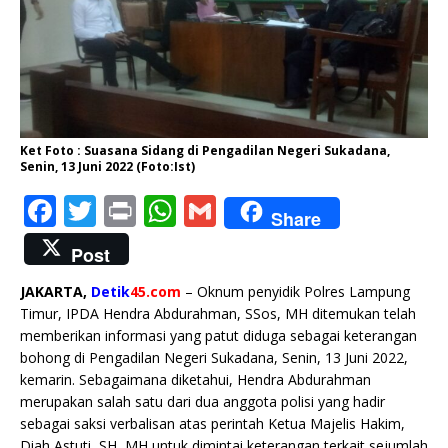
Ket Foto : Suasana Sidang di Pengadilan Negeri Sukadana,
Senin, 13 Juni 2022 (Foto:Ist)
F
T
P
W
G
Share
a
w
ri
h
m
Post
c
it
n
at
ai
JAKARTA,
Detik
45.com
– Oknum penyidik Polres Lampung
e
te
t
s
l
Timur, IPDA Hendra Abdurahman, SSos, MH ditemukan telah
b
r
A
memberikan informasi yang patut diduga sebagai keterangan
bohong di Pengadilan Negeri Sukadana, Senin, 13 Juni 2022,
o
p
kemarin. Sebagaimana diketahui, Hendra Abdurahman
o
p
merupakan salah satu dari dua anggota polisi yang hadir
k
sebagai saksi verbalisan atas perintah Ketua Majelis Hakim,
Diah Astuti, SH, MH untuk dimintai keterangan terkait sejumlah