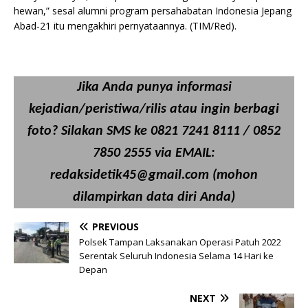
hewan,” sesal alumni program persahabatan Indonesia Jepang
Abad-21 itu mengakhiri pernyataannya. (TIM/Red).
Jika Anda punya informasi
kejadian/peristiwa/rilis atau ingin berbagi
foto? Silakan SMS ke 0821 7241 8111 / 0852
7850 2555 via EMAIL:
redaksidetik45@gmail.com (mohon
dilampirkan data diri Anda)
PREVIOUS
Polsek Tampan Laksanakan Operasi Patuh 2022
Serentak Seluruh Indonesia Selama 14 Hari ke
Depan
NEXT