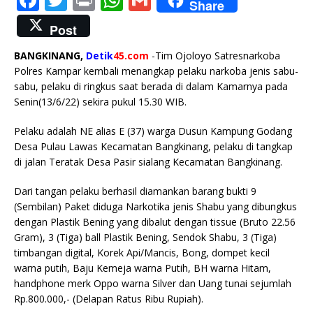
Share
a
w
ri
h
m
Post
c
it
n
at
ai
BANGKINANG,
Detik
45.com
-Tim Ojoloyo Satresnarkoba
e
te
t
s
l
Polres Kampar kembali menangkap pelaku narkoba jenis sabu-
b
r
A
sabu, pelaku di ringkus saat berada di dalam Kamarnya pada
Senin(13/6/22) sekira pukul 15.30 WIB.
o
p
o
p
Pelaku adalah NE alias E (37) warga Dusun Kampung Godang
Desa Pulau Lawas Kecamatan Bangkinang, pelaku di tangkap
k
di jalan Teratak Desa Pasir sialang Kecamatan Bangkinang.
Dari tangan pelaku berhasil diamankan barang bukti 9
(Sembilan) Paket diduga Narkotika jenis Shabu yang dibungkus
dengan Plastik Bening yang dibalut dengan tissue (Bruto 22.56
Gram), 3 (Tiga) ball Plastik Bening, Sendok Shabu, 3 (Tiga)
timbangan digital, Korek Api/Mancis, Bong, dompet kecil
warna putih, Baju Kemeja warna Putih, BH warna Hitam,
handphone merk Oppo warna Silver dan Uang tunai sejumlah
Rp.800.000,- (Delapan Ratus Ribu Rupiah).