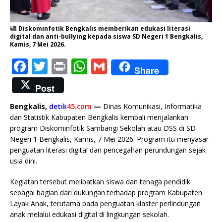
Diskominfotik Bengkalis memberikan edukasi literasi
digital dan anti-bullying kepada siswa SD Negeri 1 Bengkalis,
Kamis, 7 Mei 2026.
F
T
P
W
G
Share
a
w
ri
h
m
Post
c
it
n
at
ai
Bengkalis,
detik
45.com
—
Dinas Komunikasi, Informatika
e
te
t
s
l
dan Statistik Kabupaten Bengkalis kembali menjalankan
b
r
A
program Diskominfotik Sambangi Sekolah atau DSS di SD
Negeri 1 Bengkalis, Kamis, 7 Mei 2026. Program itu menyasar
o
p
penguatan literasi digital dan pencegahan perundungan sejak
o
p
usia dini.
k
Kegiatan tersebut melibatkan siswa dan tenaga pendidik
sebagai bagian dari dukungan terhadap program Kabupaten
Layak Anak, terutama pada penguatan klaster perlindungan
anak melalui edukasi digital di lingkungan sekolah.