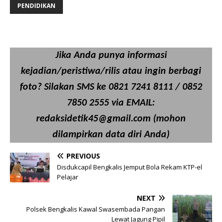
PENDIDIKAN
Jika Anda punya informasi
kejadian/peristiwa/rilis atau ingin berbagi
foto? Silakan SMS ke 0821 7241 8111 / 0852
7850 2555 via EMAIL:
redaksidetik45@gmail.com (mohon
dilampirkan data diri Anda)
PREVIOUS
Disdukcapil Bengkalis Jemput Bola Rekam KTP-el
Pelajar
NEXT
Polsek Bengkalis Kawal Swasembada Pangan
Lewat Jagung Pipil