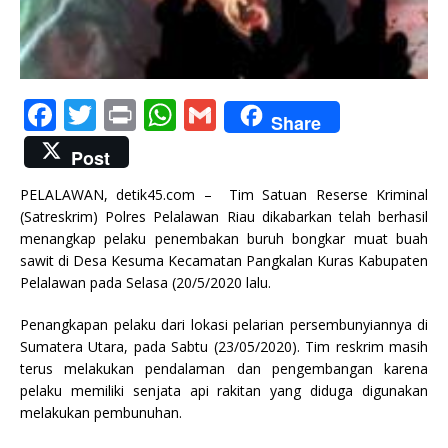
F
T
P
W
G
Share
a
w
ri
h
m
Post
c
it
n
at
ai
PELALAWAN, detik45.com – Tim Satuan Reserse Kriminal
e
te
t
s
l
(Satreskrim) Polres Pelalawan Riau dikabarkan telah berhasil
b
r
A
menangkap pelaku penembakan buruh bongkar muat buah
sawit di Desa Kesuma Kecamatan Pangkalan Kuras Kabupaten
o
p
Pelalawan pada Selasa (20/5/2020 lalu.
o
p
Penangkapan pelaku dari lokasi pelarian persembunyiannya di
k
Sumatera Utara, pada Sabtu (23/05/2020). Tim reskrim masih
terus melakukan pendalaman dan pengembangan karena
pelaku memiliki senjata api rakitan yang diduga digunakan
melakukan pembunuhan.