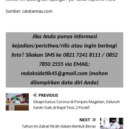
Sumber: catatanriau.com
Jika Anda punya informasi
kejadian/peristiwa/rilis atau ingin berbagi
foto? Silakan SMS ke 0821 7241 8111 / 0852
7850 2555 via EMAIL:
redaksidetik45@gmail.com (mohon
dilampirkan data diri Anda)
PREVIOUS
Sikapi Kasus Corona di Ponpes Magetan, Seluruh
Santri Siak di Rapit Test, 2 Positif
NEXT
Tahun Ini Zakat Fitrah dalam Bentuk Beras