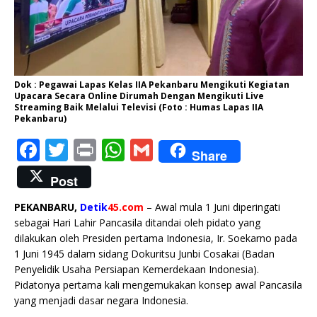
Dok : Pegawai Lapas Kelas IIA Pekanbaru Mengikuti Kegiatan
Upacara Secara Online Dirumah Dengan Mengikuti Live
Streaming Baik Melalui Televisi (Foto : Humas Lapas IIA
Pekanbaru)
F
T
P
W
G
Share
a
w
ri
h
m
Post
c
it
n
at
ai
PEKANBARU,
Detik
45.com
– Awal mula 1 Juni diperingati
e
te
t
s
l
sebagai Hari Lahir Pancasila ditandai oleh pidato yang
b
r
A
dilakukan oleh Presiden pertama Indonesia, Ir. Soekarno pada
1 Juni 1945 dalam sidang Dokuritsu Junbi Cosakai (Badan
o
p
Penyelidik Usaha Persiapan Kemerdekaan Indonesia).
o
p
Pidatonya pertama kali mengemukakan konsep awal Pancasila
k
yang menjadi dasar negara Indonesia.