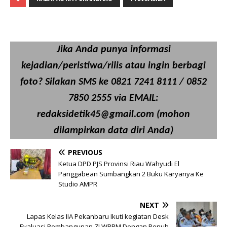
Jika Anda punya informasi
kejadian/peristiwa/rilis atau ingin berbagi
foto? Silakan SMS ke 0821 7241 8111 / 0852
7850 2555 via EMAIL:
redaksidetik45@gmail.com (mohon
dilampirkan data diri Anda)
PREVIOUS
Ketua DPD PJS Provinsi Riau Wahyudi El
Panggabean Sumbangkan 2 Buku Karyanya Ke
Studio AMPR
NEXT
Lapas Kelas IIA Pekanbaru Ikuti kegiatan Desk
Evaluasi Pembangunan ZI WBBM Dengan Penuh