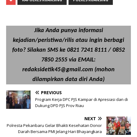
Jika Anda punya informasi
kejadian/peristiwa/rilis atau ingin berbagi
foto? Silakan SMS ke 0821 7241 8111 / 0852
7850 2555 via EMAIL:
redaksidetik45@gmail.com (mohon
dilampirkan data diri Anda)
PREVIOUS
Program Kerja DPC PJS Kampar di Apresiasi dan di
Dukung DPD PJS Prov Riau
NEXT
Polresta Pekanbaru Gelar Bhakti Kesehatan Donor
Darah Bersama PMI Jelang Hari Bhayangkara