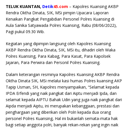
c
it
n
at
ai
TELUK KUANTAN,
Detik
45.com
– Kapolres Kuansing AKBP
e
te
t
s
l
Rendra Oktha Dinata, SIK, MSi pimpin Upacara Laporan
b
r
A
Kenaikan Pangkat Pengabdian Personel Polres Kuansing di
Aula Sanika Satyawada Polres Kuansing, Rabu (08/06/2022),
o
p
Pagi pukul 09.30 Wib.
o
p
Kegiatan yang dipimpin langsung oleh Kapolres Kuansing
k
AKBP Rendra Oktha Dinata, SIK, MSi itu, dihadiri oleh Waka
Polres Kuansing, Para Kabag, Para Kasat, Para Kapolsek
Jajaran, Para Perwira dan Personil Polres Kuansing.
Dalam keterangan resminya Kapolres Kuansing AKBP Rendra
Oktha Dinata SIK, MSi melalui kasi humas Polres kuansing AKP
Tapip Usman, SH, Kapolres menyampaikan, “Selamat kepada
IPDA Erfendi yang naik pangkat dari Aiptu menjadi Ipda, dan
selamat kepada AIPTU Bahak Udin yang juga naik pangkat dari
Aipda menjadi Aiptu, ini merupakan kebanggaan, prestasi dan
penghargaan yang diberikan oleh Polri kepada dua orang
personel Polres Kuansing, Hal ini bukanlah semata-mata hak
bagi setiap anggota polri, banyak rekan-rekan yang ingin naik