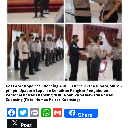
Ket Foto : Kapolres Kuansing AKBP Rendra Oktha Dinata, SIK MSi
pimpin Upacara Laporan Kenaikan Pangkat Pengabdian
Personel Polres Kuansing di Aula Sanika Satyawada Polres
Kuansing (Foto: Humas Polres Kuansing)
F
T
P
W
G
Share
a
w
ri
h
m
Post