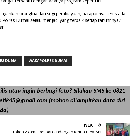
angat terbantu dengan adanya program seperti ini.
ingankan orangtua dari segi pembiayaan, harapannya terus ada
uk Polres Dumai selalu menjadi yang terbaik setiap tahunnnya,”
an.
ES DUMAI
WAKAPOLRES DUMAI
lis atau ingin berbagi foto? Silakan SMS ke 0821
detik45@gmail.com (mohon dilampirkan data diri
da)
NEXT
Tokoh Agama Respon Undangan Ketua DPW SPI