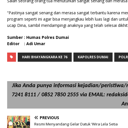
Salah seorang orang tua menuturkan sangat senang dan merasa s
“Pastinya sangat senang dan merasa sangat terbantu karena mer
program seperti ini agar bisa menjangkau lebih luas lagi dan unt
ucap Dina, sambil mendampingi anaknya yang telah selesai dikhit
Sumber : Humas Polres Dumai
Editor : Adi Umar
HARI BHAYANGKARA KE 76
KAPOLRES DUMAI
POLR
Jika Anda punya informasi kejadian/peristiwa/ri
7241 8111 / 0852 7850 2555 via EMAIL: redaksi
An
PREVIOUS
Resmi Menyandang Gelar Datuk ‘Wira Lela Setia