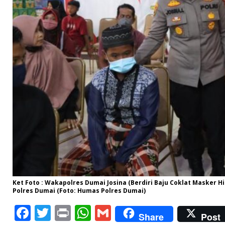
Ket Foto : Wakapolres Dumai Josina (Berdiri Baju Coklat Masker 
Polres Dumai (Foto: Humas Polres Dumai)
F
T
P
W
G
Share
Post