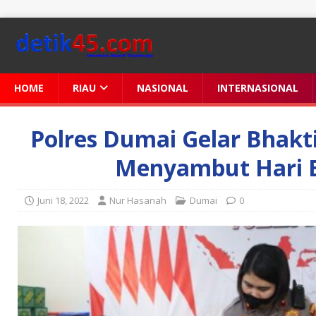
HOME
RIAU
NASIONAL
INTERNASIONAL
Polres Dumai Gelar Bhak
Menyambut Hari 
Juni 18, 2022
Nur Hasanah
Dumai
0