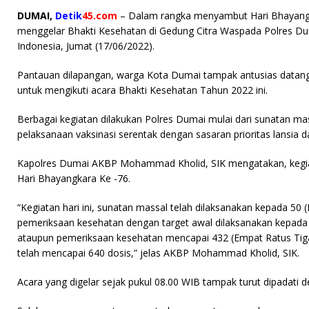
a
w
ri
h
m
DUMAI,
Detik
45.com
– Dalam rangka menyambut Hari Bhayangka
c
it
n
at
ai
menggelar Bhakti Kesehatan di Gedung Citra Waspada Polres Dum
e
te
t
s
l
Indonesia, Jumat (17/06/2022).
b
r
A
Pantauan dilapangan, warga Kota Dumai tampak antusias data
o
p
untuk mengikuti acara Bhakti Kesehatan Tahun 2022 ini.
o
p
Berbagai kegiatan dilakukan Polres Dumai mulai dari sunatan m
k
pelaksanaan vaksinasi serentak dengan sasaran prioritas lansia 
Kapolres Dumai AKBP Mohammad Kholid, SIK mengatakan, kegia
Hari Bhayangkara Ke -76.
“Kegiatan hari ini, sunatan massal telah dilaksanakan kepada 5
pemeriksaan kesehatan dengan target awal dilaksanakan kepada 2
ataupun pemeriksaan kesehatan mencapai 432 (Empat Ratus Tiga
telah mencapai 640 dosis,” jelas AKBP Mohammad Kholid, SIK.
Acara yang digelar sejak pukul 08.00 WIB tampak turut dipadati