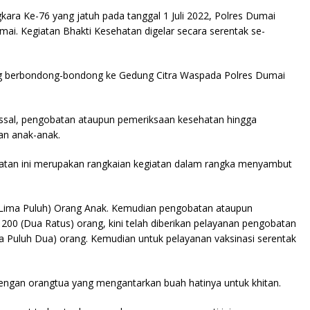
ra Ke-76 yang jatuh pada tanggal 1 Juli 2022, Polres Dumai
ai. Kegiatan Bhakti Kesehatan digelar secara serentak se-
ng berbondong-bondong ke Gedung Citra Waspada Polres Dumai
assal, pengobatan ataupun pemeriksaan kesehatan hingga
dan anak-anak.
tan ini merupakan rangkaian kegiatan dalam rangka menyambut
0 (Lima Puluh) Orang Anak. Kemudian pengobatan ataupun
00 (Dua Ratus) orang, kini telah diberikan pelayanan pengobatan
 Puluh Dua) orang. Kemudian untuk pelayanan vaksinasi serentak
 dengan orangtua yang mengantarkan buah hatinya untuk khitan.