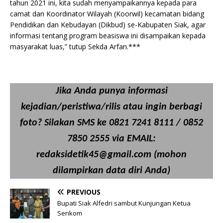
tahun 2021 ini, kita sudah menyampaikannya kepada para
camat dan Koordinator Wilayah (Koorwil) kecamatan bidang
Pendidikan dan Kebudayan (Dikbud) se-Kabupaten Siak, agar
informasi tentang program beasiswa ini disampaikan kepada
masyarakat luas,” tutup Sekda Arfan.***
Jika Anda punya informasi
kejadian/peristiwa/rilis atau ingin berbagi
foto? Silakan SMS ke 0821 7241 8111 / 0852
7850 2555 via EMAIL:
redaksidetik45@gmail.com (mohon
dilampirkan data diri Anda)
PREVIOUS
Bupati Siak Alfedri sambut Kunjungan Ketua
Senkom