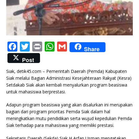
F
T
P
W
G
Share
a
w
ri
h
m
Post
c
it
n
at
ai
Siak, detik45.com – Pemerintah Daerah (Pemda) Kabupaten
e
te
t
s
l
Siak melalui Bagian Administrasi Kesejahteraan Rakyat (Kesra)
b
r
A
Setdakab Siak akan kembali menyalurkan program beasiswa
untuk mahasiswa berprestasi.
o
p
o
p
Adapun program beasiswa yang akan disalurkan ini merupakan
bagian dari program prioritas Pemda Siak dalam hal
k
meningkatkan mutu pendidikan serta wujud kepedulian Pemda
Siak terhadap para mahasiswa yang memiliki prestasi.
Sekretaris Daerah (Sekda) Siak H Arfan Usman mengatakan,