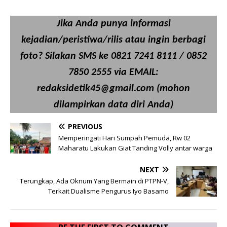
Jika Anda punya informasi
kejadian/peristiwa/rilis atau ingin berbagi
foto? Silakan SMS ke 0821 7241 8111 / 0852
7850 2555 via EMAIL:
redaksidetik45@gmail.com (mohon
dilampirkan data diri Anda)
PREVIOUS
Memperingati Hari Sumpah Pemuda, Rw 02
Maharatu Lakukan Giat Tanding Volly antar warga
NEXT
Terungkap, Ada Oknum Yang Bermain di PTPN-V,
Terkait Dualisme Pengurus Iyo Basamo