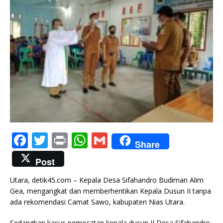
F
T
P
W
G
Share
a
w
ri
h
m
Post
c
it
n
at
ai
Utara, detik45.com – Kepala Desa Sifahandro Budiman Alim
e
te
t
s
l
Gea, mengangkat dan memberhentikan Kepala Dusun II tanpa
b
r
A
ada rekomendasi Camat Sawo, kabupaten Nias Utara.
o
p
Sedangkan kasus pemecatan kepala dusun II Desa Sifahandro