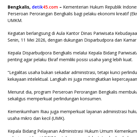
a
w
ri
h
m
Bengkalis,
detik
45.com
–
Kementerian Hukum Republik Indonesi
c
it
n
at
ai
Perseroan Perorangan Bengkalis bagi pelaku ekonomi kreatif (Ek
e
te
t
s
l
UMKM.
b
r
A
Kegiatan berlangsung di Aula Kantor Dinas Pariwisata Kebuday
o
p
Senin, 11 Mei 2026, dengan dukungan Disparbudpora dan Kamar D
o
p
Kepala Disparbudpora Bengkalis melalui Kepala Bidang Pariwisa
k
penting agar pelaku Ekraf memiliki posisi usaha yang lebih kuat.
“Legalitas usaha bukan sekadar administrasi, tetapi kunci perlin
kekayaan intelektual. Langkah ini juga meningkatkan kepercayaan 
Menurut dia, program Perseroan Perorangan Bengkalis membuk
sekaligus memperkuat perlindungan konsumen.
Kemenkumham Riau juga memperkuat layanan administrasi huk
usaha mikro dan kecil (UMK).
Kepala Bidang Pelayanan Administrasi Hukum Umum Kemenkumha