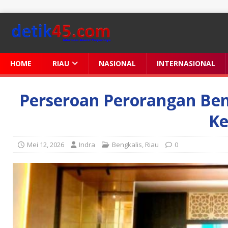
HOME
RIAU
NASIONAL
INTERNASIONAL
Perseroan Perorangan Be
Ke
Mei 12, 2026
Indra
Bengkalis
,
Riau
0