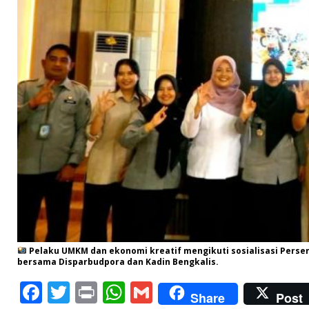
Pelaku UMKM dan ekonomi kreatif mengikuti sosialisasi Perse
bersama Disparbudpora dan Kadin Bengkalis.
F
T
P
W
G
Share
Post