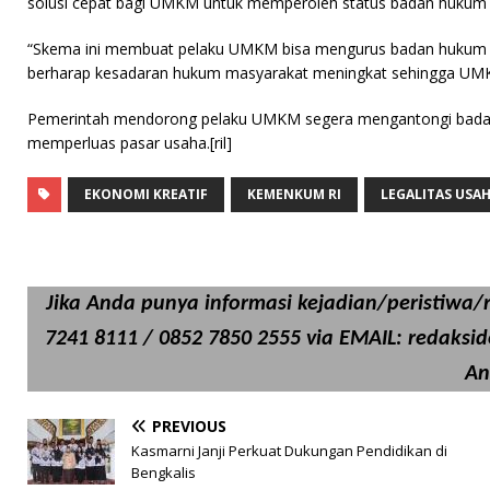
solusi cepat bagi UMKM untuk memperoleh status badan hukum 
“Skema ini membuat pelaku UMKM bisa mengurus badan hukum d
berharap kesadaran hukum masyarakat meningkat sehingga UMKM 
Pemerintah mendorong pelaku UMKM segera mengantongi bada
memperluas pasar usaha.[ril]
EKONOMI KREATIF
KEMENKUM RI
LEGALITAS USA
Jika Anda punya informasi kejadian/peristiwa/ri
7241 8111 / 0852 7850 2555 via EMAIL: redaksi
An
PREVIOUS
Kasmarni Janji Perkuat Dukungan Pendidikan di
Bengkalis