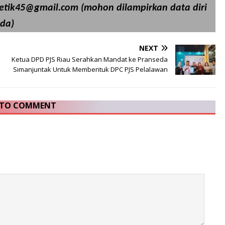
detik45@gmail.com (mohon dilampirkan data diri
da)
NEXT
Ketua DPD PJS Riau Serahkan Mandat ke Pranseda
Simanjuntak Untuk Membentuk DPC PJS Pelalawan
T TO COMMENT