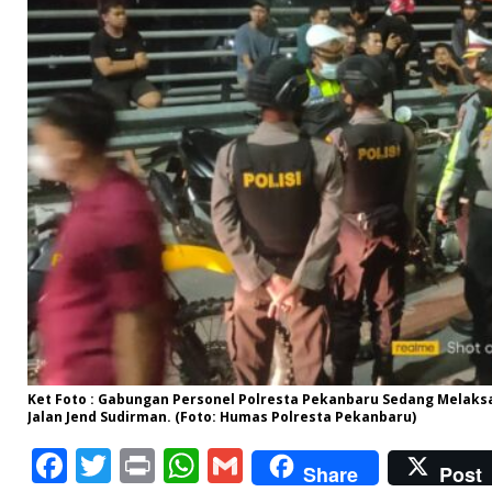
Ket Foto : Gabungan Personel Polresta Pekanbaru Sedang Melaksan
Jalan Jend Sudirman. (Foto: Humas Polresta Pekanbaru)
F
T
P
W
G
Share
Post