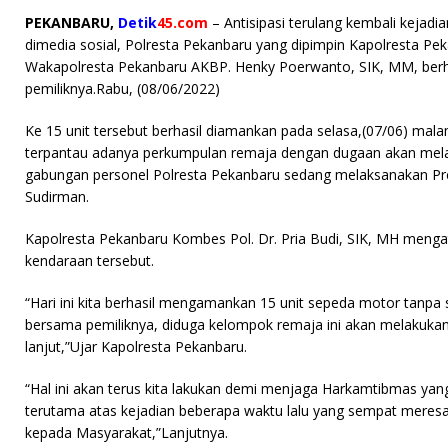
a
w
ri
h
m
PEKANBARU,
Detik
45.com
– Antisipasi terulang kembali kejad
c
it
n
at
ai
dimedia sosial, Polresta Pekanbaru yang dipimpin Kapolresta Pek
e
te
t
s
l
Wakapolresta Pekanbaru AKBP. Henky Poerwanto, SIK, MM, ber
pemiliknya.Rabu, (08/06/2022)
b
r
A
o
p
Ke 15 unit tersebut berhasil diamankan pada selasa,(07/06) mal
terpantau adanya perkumpulan remaja dengan dugaan akan melak
o
p
gabungan personel Polresta Pekanbaru sedang melaksanakan Preven
k
Sudirman.
Kapolresta Pekanbaru Kombes Pol. Dr. Pria Budi, SIK, MH menga
kendaraan tersebut.
“Hari ini kita berhasil mengamankan 15 unit sepeda motor tanpa
bersama pemiliknya, diduga kelompok remaja ini akan melakukan ak
lanjut,”Ujar Kapolresta Pekanbaru.
“Hal ini akan terus kita lakukan demi menjaga Harkamtibmas ya
terutama atas kejadian beberapa waktu lalu yang sempat meresa
kepada Masyarakat,”Lanjutnya.